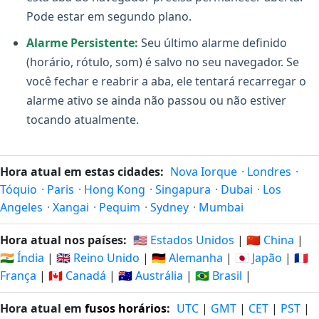
Pode estar em segundo plano.
Alarme Persistente:
Seu último alarme definido
(horário, rótulo, som) é salvo no seu navegador. Se
você fechar e reabrir a aba, ele tentará recarregar o
alarme ativo se ainda não passou ou não estiver
tocando atualmente.
Hora atual em estas cidades:
Nova Iorque
·
Londres
·
Tóquio
·
Paris
·
Hong Kong
·
Singapura
·
Dubai
·
Los
Angeles
·
Xangai
·
Pequim
·
Sydney
·
Mumbai
Hora atual nos países:
🇺🇸 Estados Unidos
|
🇨🇳 China
|
🇮🇳 Índia
|
🇬🇧 Reino Unido
|
🇩🇪 Alemanha
|
🇯🇵 Japão
|
🇫🇷
França
|
🇨🇦 Canadá
|
🇦🇺 Austrália
|
🇧🇷 Brasil
|
Hora atual em
fusos horários
:
UTC
|
GMT
|
CET
|
PST
|