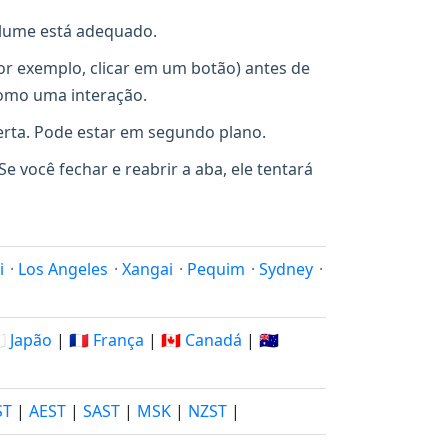
olume está adequado.
r exemplo, clicar em um botão) antes de
como uma interação.
erta. Pode estar em segundo plano.
e você fechar e reabrir a aba, ele tentará
i
·
Los Angeles
·
Xangai
·
Pequim
·
Sydney
·
🇵 Japão
|
🇫🇷 França
|
🇨🇦 Canadá
|
🇦🇺
ST
|
AEST
|
SAST
|
MSK
|
NZST
|