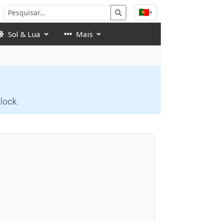
🇵🇹
▾
Sol & Lua
Mais
lock.