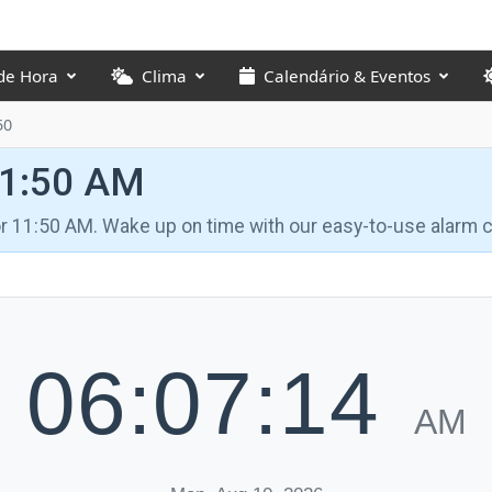
de Hora
Clima
Calendário & Eventos
50
11:50 AM
for 11:50 AM. Wake up on time with our easy-to-use alarm c
06:07:15
AM