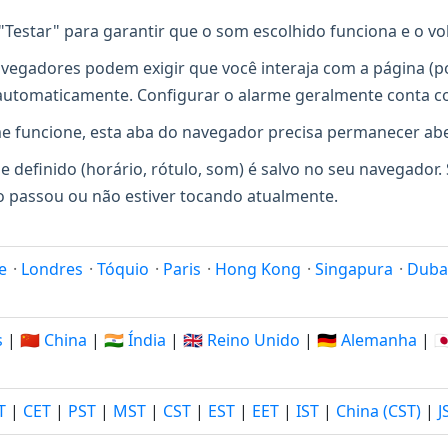
Testar" para garantir que o som escolhido funciona e o v
vegadores podem exigir que você interaja com a página (po
 automaticamente. Configurar o alarme geralmente conta 
e funcione, esta aba do navegador precisa permanecer ab
 definido (horário, rótulo, som) é salvo no seu navegador. S
ão passou ou não estiver tocando atualmente.
e
·
Londres
·
Tóquio
·
Paris
·
Hong Kong
·
Singapura
·
Duba
s
|
🇨🇳 China
|
🇮🇳 Índia
|
🇬🇧 Reino Unido
|
🇩🇪 Alemanha
|
🇯
T
|
CET
|
PST
|
MST
|
CST
|
EST
|
EET
|
IST
|
China (CST)
|
J