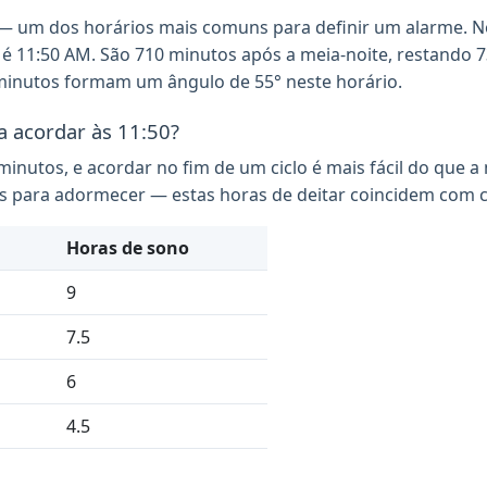
 — um dos horários mais comuns para definir um alarme. No
 é 11:50 AM. São 710 minutos após a meia-noite, restando 
 minutos formam um ângulo de 55° neste horário.
a acordar às 11:50?
inutos, e acordar no fim de um ciclo é mais fácil do que a
s para adormecer — estas horas de deitar coincidem com c
Horas de sono
9
7.5
6
4.5