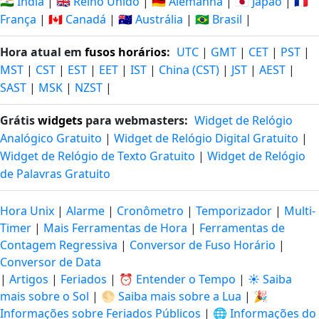
🇮🇳 Índia
|
🇬🇧 Reino Unido
|
🇩🇪 Alemanha
|
🇯🇵 Japão
|
🇫🇷
França
|
🇨🇦 Canadá
|
🇦🇺 Austrália
|
🇧🇷 Brasil
|
Hora atual em
fusos horários
:
UTC
|
GMT
|
CET
|
PST
|
MST
|
CST
|
EST
|
EET
|
IST
|
China (CST)
|
JST
|
AEST
|
SAST
|
MSK
|
NZST
|
Grátis
widgets
para webmasters:
Widget de Relógio
Analógico Gratuito
|
Widget de Relógio Digital Gratuito
|
Widget de Relógio de Texto Gratuito
|
Widget de Relógio
de Palavras Gratuito
Hora Unix
|
Alarme
|
Cronômetro
|
Temporizador
|
Multi-
Timer
|
Mais Ferramentas de Hora
|
Ferramentas de
Contagem Regressiva
|
Conversor de Fuso Horário
|
Conversor de Data
|
Artigos
|
Feriados
|
⏰ Entender o Tempo
|
☀️ Saiba
mais sobre o Sol
|
🌕 Saiba mais sobre a Lua
|
🎉
Informações sobre Feriados Públicos
|
🌐 Informações do