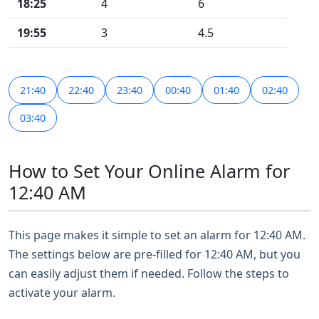
18:25
4
6
19:55
3
4.5
21:40
22:40
23:40
00:40
01:40
02:40
03:40
How to Set Your Online Alarm for
12:40 AM
This page makes it simple to set an alarm for 12:40 AM.
The settings below are pre-filled for 12:40 AM, but you
can easily adjust them if needed. Follow the steps to
activate your alarm.