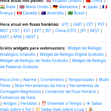
Hora atual nos países:
🇺🇸 Estados Unidos
|
🇨🇳 China
|
🇮🇳 Índia
|
🇬🇧 Reino Unido
|
🇩🇪 Alemanha
|
🇯🇵 Japão
|
🇫🇷
França
|
🇨🇦 Canadá
|
🇦🇺 Austrália
|
🇧🇷 Brasil
|
Hora atual em
fusos horários
:
UTC
|
GMT
|
CET
|
PST
|
MST
|
CST
|
EST
|
EET
|
IST
|
China (CST)
|
JST
|
AEST
|
SAST
|
MSK
|
NZST
|
Grátis
widgets
para webmasters:
Widget de Relógio
Analógico Gratuito
|
Widget de Relógio Digital Gratuito
|
Widget de Relógio de Texto Gratuito
|
Widget de Relógio
de Palavras Gratuito
Hora Unix
|
Alarme
|
Cronômetro
|
Temporizador
|
Multi-
Timer
|
Mais Ferramentas de Hora
|
Ferramentas de
Contagem Regressiva
|
Conversor de Fuso Horário
|
Conversor de Data
|
Artigos
|
Feriados
|
⏰ Entender o Tempo
|
☀️ Saiba
mais sobre o Sol
|
🌕 Saiba mais sobre a Lua
|
🎉