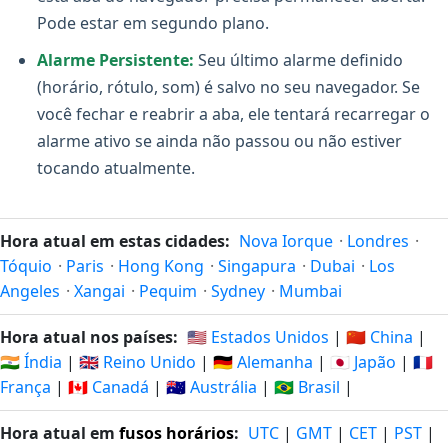
Pode estar em segundo plano.
Alarme Persistente:
Seu último alarme definido
(horário, rótulo, som) é salvo no seu navegador. Se
você fechar e reabrir a aba, ele tentará recarregar o
alarme ativo se ainda não passou ou não estiver
tocando atualmente.
Hora atual em estas cidades:
Nova Iorque
·
Londres
·
Tóquio
·
Paris
·
Hong Kong
·
Singapura
·
Dubai
·
Los
Angeles
·
Xangai
·
Pequim
·
Sydney
·
Mumbai
Hora atual nos países:
🇺🇸 Estados Unidos
|
🇨🇳 China
|
🇮🇳 Índia
|
🇬🇧 Reino Unido
|
🇩🇪 Alemanha
|
🇯🇵 Japão
|
🇫🇷
França
|
🇨🇦 Canadá
|
🇦🇺 Austrália
|
🇧🇷 Brasil
|
Hora atual em
fusos horários
:
UTC
|
GMT
|
CET
|
PST
|