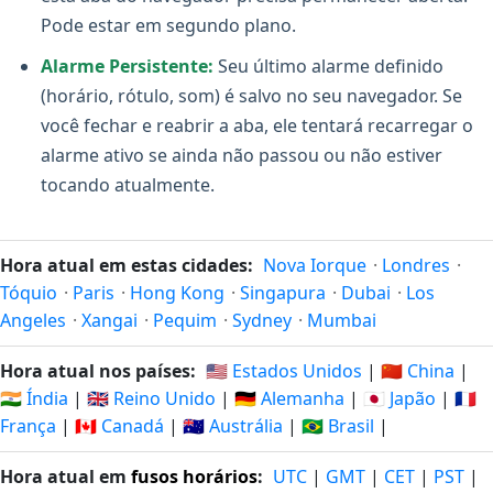
Pode estar em segundo plano.
Alarme Persistente:
Seu último alarme definido
(horário, rótulo, som) é salvo no seu navegador. Se
você fechar e reabrir a aba, ele tentará recarregar o
alarme ativo se ainda não passou ou não estiver
tocando atualmente.
Hora atual em estas cidades:
Nova Iorque
·
Londres
·
Tóquio
·
Paris
·
Hong Kong
·
Singapura
·
Dubai
·
Los
Angeles
·
Xangai
·
Pequim
·
Sydney
·
Mumbai
Hora atual nos países:
🇺🇸 Estados Unidos
|
🇨🇳 China
|
🇮🇳 Índia
|
🇬🇧 Reino Unido
|
🇩🇪 Alemanha
|
🇯🇵 Japão
|
🇫🇷
França
|
🇨🇦 Canadá
|
🇦🇺 Austrália
|
🇧🇷 Brasil
|
Hora atual em
fusos horários
:
UTC
|
GMT
|
CET
|
PST
|