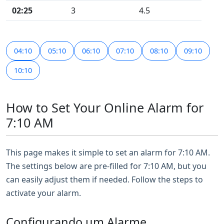
02:25
3
4.5
04:10
05:10
06:10
07:10
08:10
09:10
10:10
How to Set Your Online Alarm for
7:10 AM
This page makes it simple to set an alarm for 7:10 AM.
The settings below are pre-filled for 7:10 AM, but you
can easily adjust them if needed. Follow the steps to
activate your alarm.
Configurando um Alarme