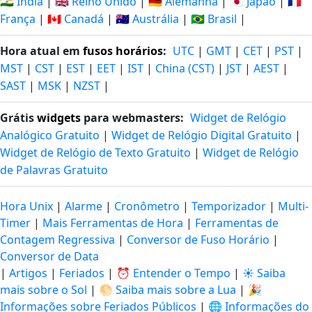
🇮🇳 Índia
|
🇬🇧 Reino Unido
|
🇩🇪 Alemanha
|
🇯🇵 Japão
|
🇫🇷
França
|
🇨🇦 Canadá
|
🇦🇺 Austrália
|
🇧🇷 Brasil
|
Hora atual em
fusos horários
:
UTC
|
GMT
|
CET
|
PST
|
MST
|
CST
|
EST
|
EET
|
IST
|
China (CST)
|
JST
|
AEST
|
SAST
|
MSK
|
NZST
|
Grátis
widgets
para webmasters:
Widget de Relógio
Analógico Gratuito
|
Widget de Relógio Digital Gratuito
|
Widget de Relógio de Texto Gratuito
|
Widget de Relógio
de Palavras Gratuito
Hora Unix
|
Alarme
|
Cronômetro
|
Temporizador
|
Multi-
Timer
|
Mais Ferramentas de Hora
|
Ferramentas de
Contagem Regressiva
|
Conversor de Fuso Horário
|
Conversor de Data
|
Artigos
|
Feriados
|
⏰ Entender o Tempo
|
☀️ Saiba
mais sobre o Sol
|
🌕 Saiba mais sobre a Lua
|
🎉
Informações sobre Feriados Públicos
|
🌐 Informações do