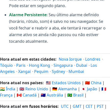
Pode estar em segundo plano.
Alarme Persistente:
Seu último alarme definido
(horário, rótulo, som) é salvo no seu navegador. Se
você fechar e reabrir a aba, ele tentará recarregar o
alarme ativo se ainda não passou ou não estiver
tocando atualmente.
Hora atual em estas cidades:
Nova Iorque
·
Londres
·
Tóquio
·
Paris
·
Hong Kong
·
Singapura
·
Dubai
·
Los
Angeles
·
Xangai
·
Pequim
·
Sydney
·
Mumbai
Hora atual nos países:
🇺🇸 Estados Unidos
|
🇨🇳 China
|
🇮🇳 Índia
|
🇬🇧 Reino Unido
|
🇩🇪 Alemanha
|
🇯🇵 Japão
|
🇫🇷
França
|
🇨🇦 Canadá
|
🇦🇺 Austrália
|
🇧🇷 Brasil
|
Hora atual em
fusos horários
:
UTC
|
GMT
|
CET
|
PST
|