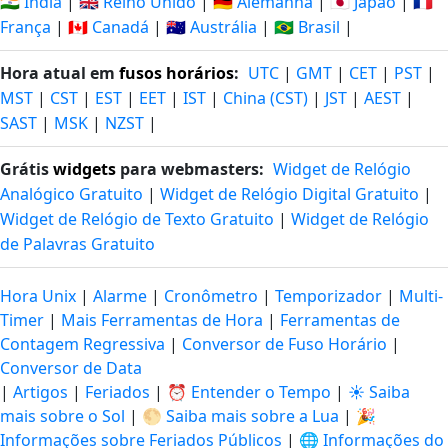
🇮🇳 Índia
|
🇬🇧 Reino Unido
|
🇩🇪 Alemanha
|
🇯🇵 Japão
|
🇫🇷
França
|
🇨🇦 Canadá
|
🇦🇺 Austrália
|
🇧🇷 Brasil
|
Hora atual em
fusos horários
:
UTC
|
GMT
|
CET
|
PST
|
MST
|
CST
|
EST
|
EET
|
IST
|
China (CST)
|
JST
|
AEST
|
SAST
|
MSK
|
NZST
|
Grátis
widgets
para webmasters:
Widget de Relógio
Analógico Gratuito
|
Widget de Relógio Digital Gratuito
|
Widget de Relógio de Texto Gratuito
|
Widget de Relógio
de Palavras Gratuito
Hora Unix
|
Alarme
|
Cronômetro
|
Temporizador
|
Multi-
Timer
|
Mais Ferramentas de Hora
|
Ferramentas de
Contagem Regressiva
|
Conversor de Fuso Horário
|
Conversor de Data
|
Artigos
|
Feriados
|
⏰ Entender o Tempo
|
☀️ Saiba
mais sobre o Sol
|
🌕 Saiba mais sobre a Lua
|
🎉
Informações sobre Feriados Públicos
|
🌐 Informações do