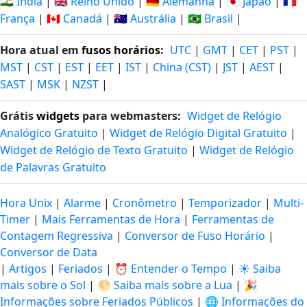
🇮🇳 Índia
|
🇬🇧 Reino Unido
|
🇩🇪 Alemanha
|
🇯🇵 Japão
|
🇫🇷
França
|
🇨🇦 Canadá
|
🇦🇺 Austrália
|
🇧🇷 Brasil
|
Hora atual em
fusos horários
:
UTC
|
GMT
|
CET
|
PST
|
MST
|
CST
|
EST
|
EET
|
IST
|
China (CST)
|
JST
|
AEST
|
SAST
|
MSK
|
NZST
|
Grátis
widgets
para webmasters:
Widget de Relógio
Analógico Gratuito
|
Widget de Relógio Digital Gratuito
|
Widget de Relógio de Texto Gratuito
|
Widget de Relógio
de Palavras Gratuito
Hora Unix
|
Alarme
|
Cronômetro
|
Temporizador
|
Multi-
Timer
|
Mais Ferramentas de Hora
|
Ferramentas de
Contagem Regressiva
|
Conversor de Fuso Horário
|
Conversor de Data
|
Artigos
|
Feriados
|
⏰ Entender o Tempo
|
☀️ Saiba
mais sobre o Sol
|
🌕 Saiba mais sobre a Lua
|
🎉
Informações sobre Feriados Públicos
|
🌐 Informações do