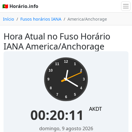
🇵🇹 Horário.info
Início
Fusos horários IANA
America/Anchorage
Hora Atual no Fuso Horário
IANA America/Anchorage
00:20:11
12
11
1
10
2
9
3
8
4
7
5
6
AKDT
00:20:11
domingo, 9 agosto 2026