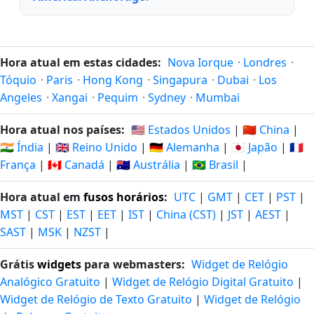
Hora atual em estas cidades:
Nova Iorque
·
Londres
·
Tóquio
·
Paris
·
Hong Kong
·
Singapura
·
Dubai
·
Los
Angeles
·
Xangai
·
Pequim
·
Sydney
·
Mumbai
Hora atual nos países:
🇺🇸 Estados Unidos
|
🇨🇳 China
|
🇮🇳 Índia
|
🇬🇧 Reino Unido
|
🇩🇪 Alemanha
|
🇯🇵 Japão
|
🇫🇷
França
|
🇨🇦 Canadá
|
🇦🇺 Austrália
|
🇧🇷 Brasil
|
Hora atual em
fusos horários
:
UTC
|
GMT
|
CET
|
PST
|
MST
|
CST
|
EST
|
EET
|
IST
|
China (CST)
|
JST
|
AEST
|
SAST
|
MSK
|
NZST
|
Grátis
widgets
para webmasters:
Widget de Relógio
Analógico Gratuito
|
Widget de Relógio Digital Gratuito
|
Widget de Relógio de Texto Gratuito
|
Widget de Relógio