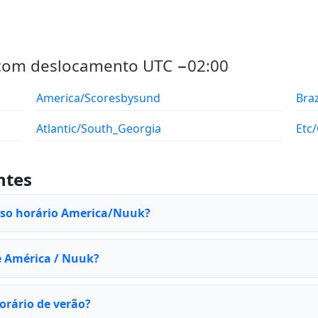
 com deslocamento UTC −02:00
America/Scoresbysund
Bra
Atlantic/South_Georgia
Etc
ntes
fuso horário America/Nuuk?
e América / Nuuk?
rário de verão?