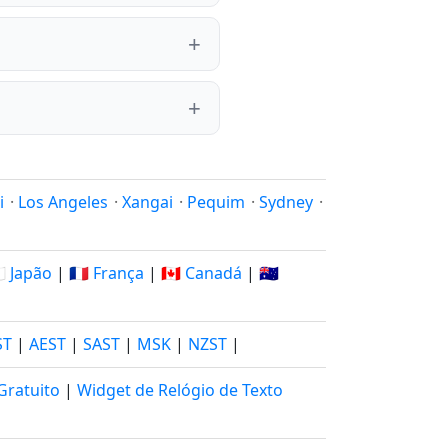
i
·
Los Angeles
·
Xangai
·
Pequim
·
Sydney
·
🇵 Japão
|
🇫🇷 França
|
🇨🇦 Canadá
|
🇦🇺
ST
|
AEST
|
SAST
|
MSK
|
NZST
|
Gratuito
|
Widget de Relógio de Texto