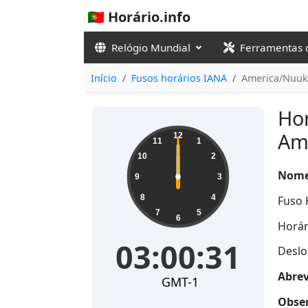
🇵🇹 Horário.info
Relógio Mundial
Ferramentas 
Início
Fusos horários IANA
America/Nuuk
Hor
Am
12
11
1
10
2
Nome
9
3
8
4
Fuso 
7
5
6
Horár
03:00:31
Deslo
Abrev
GMT-1
Obser