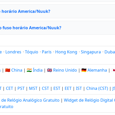
o horário America/Nuuk?
o fuso horário America/Nuuk?
e
·
Londres
·
Tóquio
·
Paris
·
Hong Kong
·
Singapura
·
Duba
s
|
🇨🇳 China
|
🇮🇳 Índia
|
🇬🇧 Reino Unido
|
🇩🇪 Alemanha
|
🇯
T
|
CET
|
PST
|
MST
|
CST
|
EST
|
EET
|
IST
|
China (CST)
|
J
 de Relógio Analógico Gratuito
|
Widget de Relógio Digital 
ratuito