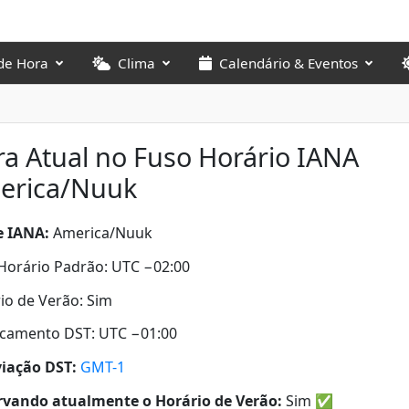
de Hora
Clima
Calendário & Eventos
a Atual no Fuso Horário IANA
erica/Nuuk
 IANA:
America/Nuuk
Horário Padrão: UTC −02:00
io de Verão: Sim
camento DST: UTC −01:00
iação DST:
GMT-1
vando atualmente o Horário de Verão:
Sim
✅