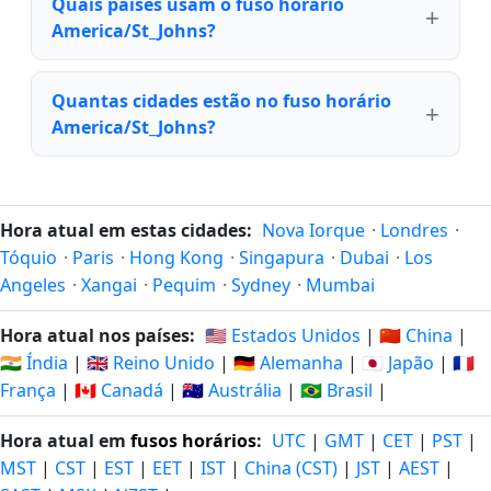
Quais países usam o fuso horário
America/St_Johns?
Quantas cidades estão no fuso horário
America/St_Johns?
Hora atual em estas cidades:
Nova Iorque
·
Londres
·
Tóquio
·
Paris
·
Hong Kong
·
Singapura
·
Dubai
·
Los
Angeles
·
Xangai
·
Pequim
·
Sydney
·
Mumbai
Hora atual nos países:
🇺🇸 Estados Unidos
|
🇨🇳 China
|
🇮🇳 Índia
|
🇬🇧 Reino Unido
|
🇩🇪 Alemanha
|
🇯🇵 Japão
|
🇫🇷
França
|
🇨🇦 Canadá
|
🇦🇺 Austrália
|
🇧🇷 Brasil
|
Hora atual em
fusos horários
:
UTC
|
GMT
|
CET
|
PST
|
MST
|
CST
|
EST
|
EET
|
IST
|
China (CST)
|
JST
|
AEST
|