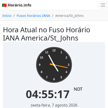
🇵🇹 Horário.info
Início
Fusos horários IANA
America/St_Johns
Hora Atual no Fuso Horário
IANA America/St_Johns
04:55:18
12
11
1
10
2
9
3
8
4
7
5
6
NDT
04:55:18
sexta-feira, 7 agosto 2026