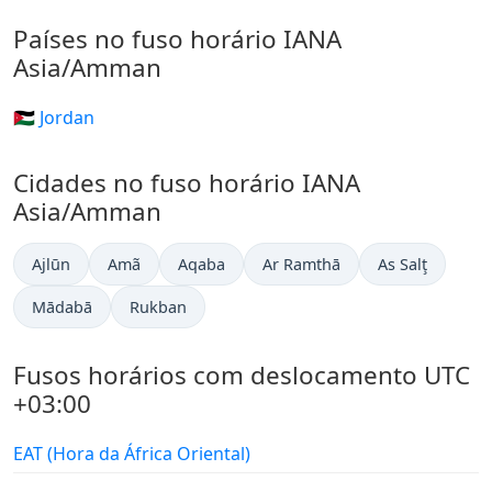
Países no fuso horário IANA
Asia/Amman
🇯🇴 Jordan
Cidades no fuso horário IANA
Asia/Amman
Ajlūn
Amã
Aqaba
Ar Ramthā
As Salţ
Mādabā
Rukban
Fusos horários com deslocamento UTC
+03:00
EAT (Hora da África Oriental)