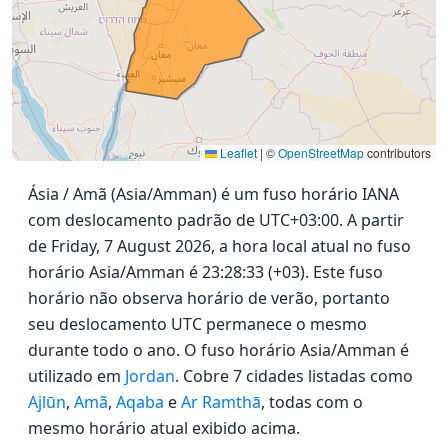
Leaflet
|
©
OpenStreetMap
contributors
Ásia / Amã (Asia/Amman) é um fuso horário IANA
com deslocamento padrão de UTC+03:00. A partir
de Friday, 7 August 2026, a hora local atual no fuso
horário Asia/Amman é 23:28:33 (+03). Este fuso
horário não observa horário de verão, portanto
seu deslocamento UTC permanece o mesmo
durante todo o ano. O fuso horário Asia/Amman é
utilizado em
Jordan
. Cobre 7 cidades listadas como
Ajlūn
,
Amã
,
Aqaba
e
Ar Ramthā
, todas com o
mesmo horário atual exibido acima.