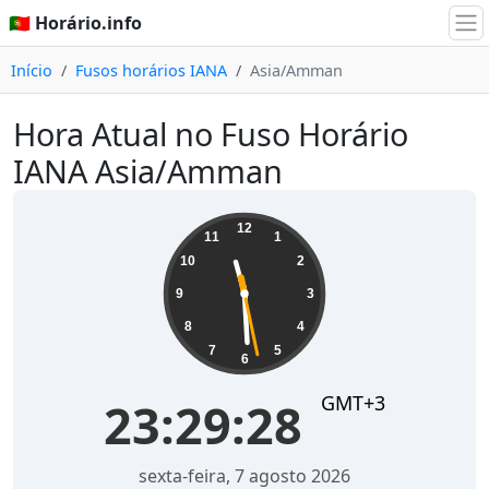
🇵🇹 Horário.info
Início
Fusos horários IANA
Asia/Amman
Hora Atual no Fuso Horário
IANA Asia/Amman
23:29:28
12
11
1
10
2
9
3
8
4
7
5
6
GMT+3
23:29:28
sexta-feira, 7 agosto 2026