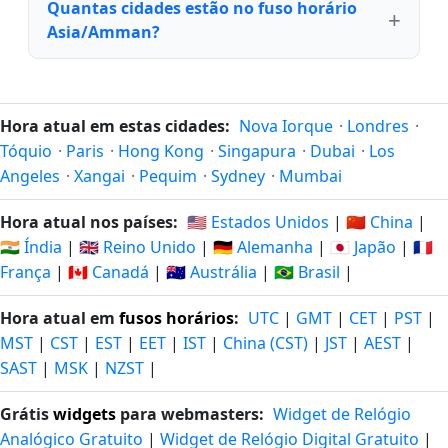
Quantas cidades estão no fuso horário
Asia/Amman?
Hora atual em estas cidades:
Nova Iorque
·
Londres
·
Tóquio
·
Paris
·
Hong Kong
·
Singapura
·
Dubai
·
Los
Angeles
·
Xangai
·
Pequim
·
Sydney
·
Mumbai
Hora atual nos países:
🇺🇸 Estados Unidos
|
🇨🇳 China
|
🇮🇳 Índia
|
🇬🇧 Reino Unido
|
🇩🇪 Alemanha
|
🇯🇵 Japão
|
🇫🇷
França
|
🇨🇦 Canadá
|
🇦🇺 Austrália
|
🇧🇷 Brasil
|
Hora atual em
fusos horários
:
UTC
|
GMT
|
CET
|
PST
|
MST
|
CST
|
EST
|
EET
|
IST
|
China (CST)
|
JST
|
AEST
|
SAST
|
MSK
|
NZST
|
Grátis
widgets
para webmasters:
Widget de Relógio
Analógico Gratuito
|
Widget de Relógio Digital Gratuito
|