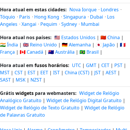
Hora atual em estas cidades:
Nova Iorque
·
Londres
·
Tóquio
·
Paris
·
Hong Kong
·
Singapura
·
Dubai
·
Los
Angeles
·
Xangai
·
Pequim
·
Sydney
·
Mumbai
Hora atual nos países:
🇺🇸 Estados Unidos
|
🇨🇳 China
|
🇮🇳 Índia
|
🇬🇧 Reino Unido
|
🇩🇪 Alemanha
|
🇯🇵 Japão
|
🇫🇷
França
|
🇨🇦 Canadá
|
🇦🇺 Austrália
|
🇧🇷 Brasil
|
Hora atual em
fusos horários
:
UTC
|
GMT
|
CET
|
PST
|
MST
|
CST
|
EST
|
EET
|
IST
|
China (CST)
|
JST
|
AEST
|
SAST
|
MSK
|
NZST
|
Grátis
widgets
para webmasters:
Widget de Relógio
Analógico Gratuito
|
Widget de Relógio Digital Gratuito
|
Widget de Relógio de Texto Gratuito
|
Widget de Relógio
de Palavras Gratuito