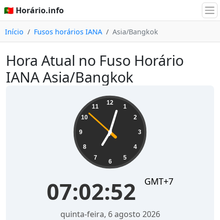
🇵🇹 Horário.info
Início
Fusos horários IANA
Asia/Bangkok
Hora Atual no Fuso Horário
IANA Asia/Bangkok
07:02:52
12
11
1
10
2
9
3
8
4
7
5
6
GMT+7
07:02:52
quinta-feira, 6 agosto 2026