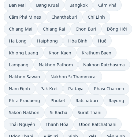
Ban Mai
Bang Kruai
Bangkok
Cẩm Phả
Cẩm Phả Mines
Chanthaburi
Chí Linh
Chiang Mai
Chiang Rai
Chon Buri
Đồng Hới
Hạ Long
Haiphong
Hòa Bình
Huế
Khlong Luang
Khon Kaen
Krathum Baen
Lampang
Nakhon Pathom
Nakhon Ratchasima
Nakhon Sawan
Nakhon Si Thammarat
Nam Định
Pak Kret
Pattaya
Phasi Charoen
Phra Pradaeng
Phuket
Ratchaburi
Rayong
Sakon Nakhon
Si Racha
Surat Thani
Thái Nguyên
Thanh Hóa
Ubon Ratchathani
Udon Thani
Việt Trì
Vinh
Yala
Yên Vinh