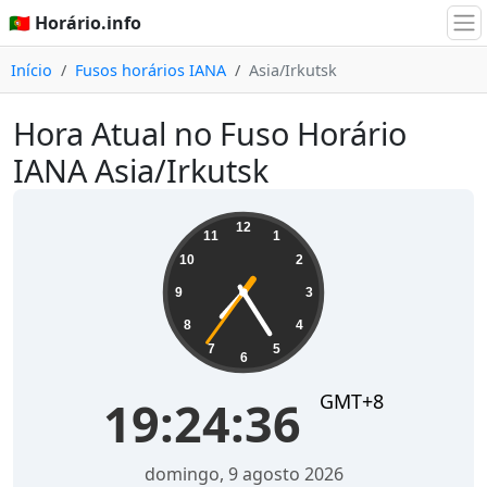
🇵🇹 Horário.info
Início
Fusos horários IANA
Asia/Irkutsk
Hora Atual no Fuso Horário
IANA Asia/Irkutsk
19:24:36
12
11
1
10
2
9
3
8
4
7
5
6
GMT+8
19:24:36
domingo, 9 agosto 2026