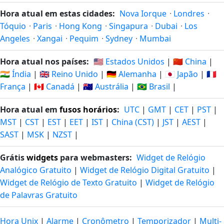
Hora atual em estas cidades:
Nova Iorque
·
Londres
·
Tóquio
·
Paris
·
Hong Kong
·
Singapura
·
Dubai
·
Los
Angeles
·
Xangai
·
Pequim
·
Sydney
·
Mumbai
Hora atual nos países:
🇺🇸 Estados Unidos
|
🇨🇳 China
|
🇮🇳 Índia
|
🇬🇧 Reino Unido
|
🇩🇪 Alemanha
|
🇯🇵 Japão
|
🇫🇷
França
|
🇨🇦 Canadá
|
🇦🇺 Austrália
|
🇧🇷 Brasil
|
Hora atual em
fusos horários
:
UTC
|
GMT
|
CET
|
PST
|
MST
|
CST
|
EST
|
EET
|
IST
|
China (CST)
|
JST
|
AEST
|
SAST
|
MSK
|
NZST
|
Grátis
widgets
para webmasters:
Widget de Relógio
Analógico Gratuito
|
Widget de Relógio Digital Gratuito
|
Widget de Relógio de Texto Gratuito
|
Widget de Relógio
de Palavras Gratuito
Hora Unix
|
Alarme
|
Cronômetro
|
Temporizador
|
Multi-