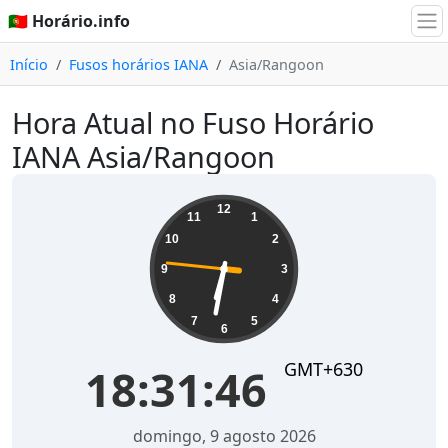
🇵🇹 Horário.info
Início
Fusos horários IANA
Asia/Rangoon
Hora Atual no Fuso Horário
IANA Asia/Rangoon
18:31:46
12
11
1
10
2
9
3
8
4
7
5
6
GMT+630
18:31:46
domingo, 9 agosto 2026