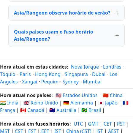
Asia/Rangoon observa horário de verão?
Quais países usam o fuso horário
Asia/Rangoon?
Hora atual em estas cidades:
Nova Iorque
·
Londres
·
Tóquio
·
Paris
·
Hong Kong
·
Singapura
·
Dubai
·
Los
Angeles
·
Xangai
·
Pequim
·
Sydney
·
Mumbai
Hora atual nos países:
🇺🇸 Estados Unidos
|
🇨🇳 China
|
🇮🇳 Índia
|
🇬🇧 Reino Unido
|
🇩🇪 Alemanha
|
🇯🇵 Japão
|
🇫🇷
França
|
🇨🇦 Canadá
|
🇦🇺 Austrália
|
🇧🇷 Brasil
|
Hora atual em
fusos horários
:
UTC
|
GMT
|
CET
|
PST
|
MST
|
CST
|
EST
|
EET
|
IST
|
China (CST)
|
JST
|
AEST
|