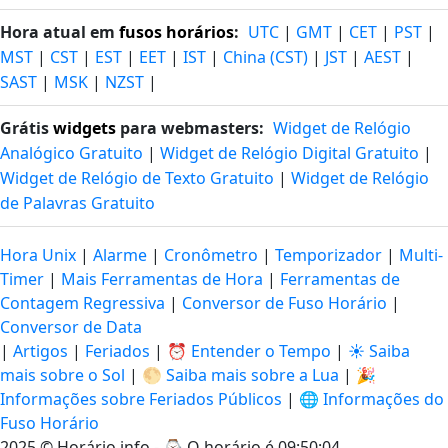
Hora atual em
fusos horários
:
UTC
|
GMT
|
CET
|
PST
|
MST
|
CST
|
EST
|
EET
|
IST
|
China (CST)
|
JST
|
AEST
|
SAST
|
MSK
|
NZST
|
Grátis
widgets
para webmasters:
Widget de Relógio
Analógico Gratuito
|
Widget de Relógio Digital Gratuito
|
Widget de Relógio de Texto Gratuito
|
Widget de Relógio
de Palavras Gratuito
Hora Unix
|
Alarme
|
Cronômetro
|
Temporizador
|
Multi-
Timer
|
Mais Ferramentas de Hora
|
Ferramentas de
Contagem Regressiva
|
Conversor de Fuso Horário
|
Conversor de Data
|
Artigos
|
Feriados
|
⏰ Entender o Tempo
|
☀️ Saiba
mais sobre o Sol
|
🌕 Saiba mais sobre a Lua
|
🎉
Informações sobre Feriados Públicos
|
🌐 Informações do
Fuso Horário
2025 © Horário.info - ⌚
O horário é 09:50:04