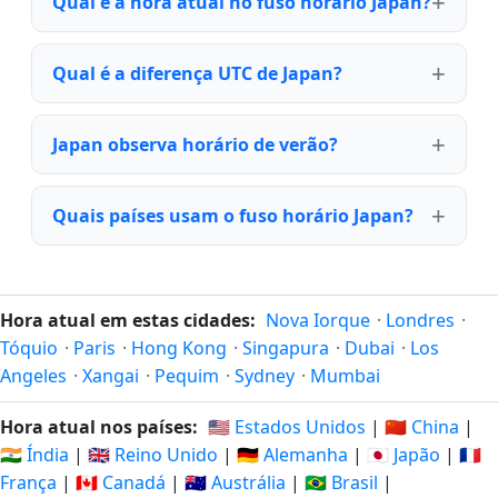
Qual é a hora atual no fuso horário Japan?
Qual é a diferença UTC de Japan?
Japan observa horário de verão?
Quais países usam o fuso horário Japan?
Hora atual em estas cidades:
Nova Iorque
·
Londres
·
Tóquio
·
Paris
·
Hong Kong
·
Singapura
·
Dubai
·
Los
Angeles
·
Xangai
·
Pequim
·
Sydney
·
Mumbai
Hora atual nos países:
🇺🇸 Estados Unidos
|
🇨🇳 China
|
🇮🇳 Índia
|
🇬🇧 Reino Unido
|
🇩🇪 Alemanha
|
🇯🇵 Japão
|
🇫🇷
França
|
🇨🇦 Canadá
|
🇦🇺 Austrália
|
🇧🇷 Brasil
|