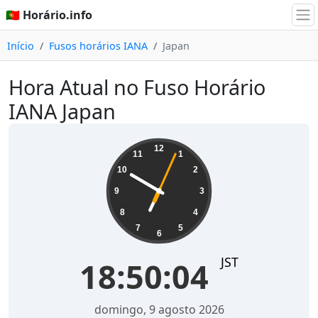
🇵🇹 Horário.info
Início
Fusos horários IANA
Japan
Hora Atual no Fuso Horário
IANA Japan
18:50:04
12
11
1
10
2
9
3
8
4
7
5
6
JST
18:50:04
domingo, 9 agosto 2026