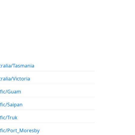
tralia/Tasmania
ralia/Victoria
ific/Guam
fic/Saipan
fic/Truk
ific/Port_Moresby