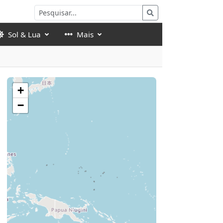
Sol & Lua
Mais
+
−