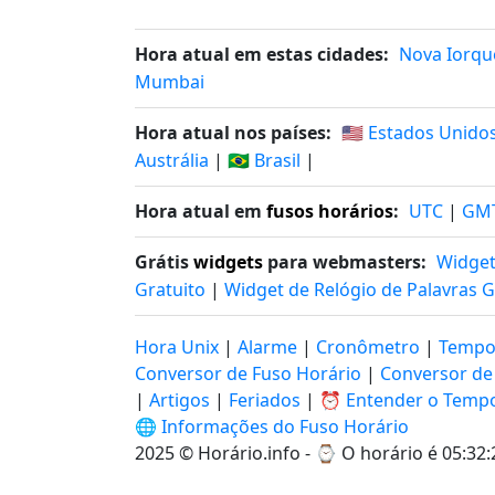
Hora atual em estas cidades:
Nova Iorqu
Mumbai
Hora atual nos países:
🇺🇸 Estados Unido
Austrália
|
🇧🇷 Brasil
|
Hora atual em
fusos horários
:
UTC
|
GM
Grátis
widgets
para webmasters:
Widget
Gratuito
|
Widget de Relógio de Palavras G
Hora Unix
|
Alarme
|
Cronômetro
|
Tempo
Conversor de Fuso Horário
|
Conversor de
|
Artigos
|
Feriados
|
⏰ Entender o Temp
🌐 Informações do Fuso Horário
2025 © Horário.info - ⌚
O horário é 05:32: