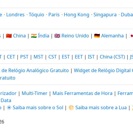
e
·
Londres
·
Tóquio
·
Paris
·
Hong Kong
·
Singapura
·
Duba
s
|
🇨🇳 China
|
🇮🇳 Índia
|
🇬🇧 Reino Unido
|
🇩🇪 Alemanha
|
🇯
T
|
CET
|
PST
|
MST
|
CST
|
EST
|
EET
|
IST
|
China (CST)
|
J
 de Relógio Analógico Gratuito
|
Widget de Relógio Digital 
ratuito
rizador
|
Multi-Timer
|
Mais Ferramentas de Hora
|
Ferram
 Data
o
|
☀️ Saiba mais sobre o Sol
|
🌕 Saiba mais sobre a Lua
|
26