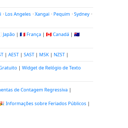
i
·
Los Angeles
·
Xangai
·
Pequim
·
Sydney
·
🇵 Japão
|
🇫🇷 França
|
🇨🇦 Canadá
|
🇦🇺
ST
|
AEST
|
SAST
|
MSK
|
NZST
|
Gratuito
|
Widget de Relógio de Texto
entas de Contagem Regressiva
|
🎉 Informações sobre Feriados Públicos
|