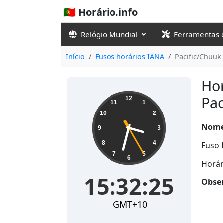
🇵🇹 Horário.info
Relógio Mundial
Ferramentas 
Início
Fusos horários IANA
Pacific/Chuuk
Hor
15:32:26
Pac
12
11
1
10
2
Nome
9
3
8
4
Fuso 
7
5
6
Horár
15:32:26
Obser
GMT+10