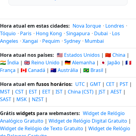
Hora atual em estas cidades:
Nova Iorque
·
Londres
·
Tóquio
·
Paris
·
Hong Kong
·
Singapura
·
Dubai
·
Los
Angeles
·
Xangai
·
Pequim
·
Sydney
·
Mumbai
Hora atual nos países:
🇺🇸 Estados Unidos
|
🇨🇳 China
|
🇮🇳 Índia
|
🇬🇧 Reino Unido
|
🇩🇪 Alemanha
|
🇯🇵 Japão
|
🇫🇷
França
|
🇨🇦 Canadá
|
🇦🇺 Austrália
|
🇧🇷 Brasil
|
Hora atual em
fusos horários
:
UTC
|
GMT
|
CET
|
PST
|
MST
|
CST
|
EST
|
EET
|
IST
|
China (CST)
|
JST
|
AEST
|
SAST
|
MSK
|
NZST
|
Grátis
widgets
para webmasters:
Widget de Relógio
Analógico Gratuito
|
Widget de Relógio Digital Gratuito
|
Widget de Relógio de Texto Gratuito
|
Widget de Relógio