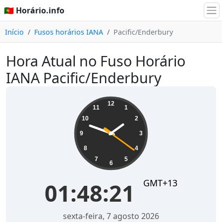
🇵🇹 Horário.info
Início
Fusos horários IANA
Pacific/Enderbury
Hora Atual no Fuso Horário
IANA Pacific/Enderbury
01:48:22
12
11
1
10
2
9
3
8
4
7
5
6
GMT+13
01:48:22
sexta-feira, 7 agosto 2026