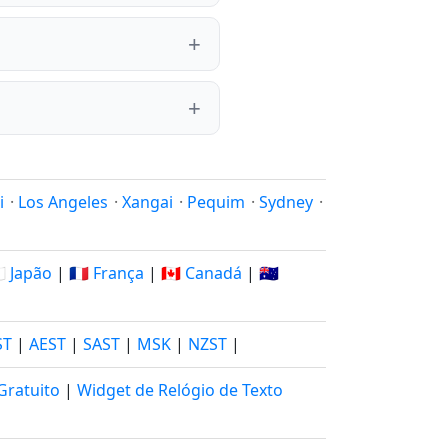
i
·
Los Angeles
·
Xangai
·
Pequim
·
Sydney
·
🇵 Japão
|
🇫🇷 França
|
🇨🇦 Canadá
|
🇦🇺
ST
|
AEST
|
SAST
|
MSK
|
NZST
|
Gratuito
|
Widget de Relógio de Texto