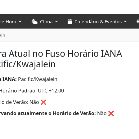
de Hora
Clima
Calendário & Eventos
ein
a Atual no Fuso Horário IANA
ific/Kwajalein
 IANA:
Pacific/Kwajalein
Horário Padrão: UTC +12:00
io de Verão: Não ❌
vando atualmente o Horário de Verão:
Não
❌