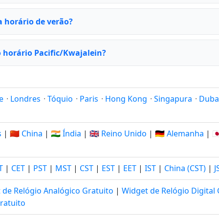
a horário de verão?
 horário Pacific/Kwajalein?
e
·
Londres
·
Tóquio
·
Paris
·
Hong Kong
·
Singapura
·
Duba
s
|
🇨🇳 China
|
🇮🇳 Índia
|
🇬🇧 Reino Unido
|
🇩🇪 Alemanha
|
🇯
T
|
CET
|
PST
|
MST
|
CST
|
EST
|
EET
|
IST
|
China (CST)
|
J
 de Relógio Analógico Gratuito
|
Widget de Relógio Digital 
ratuito