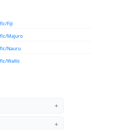
ic/Fiji
ific/Majuro
ific/Nauru
fic/Wallis