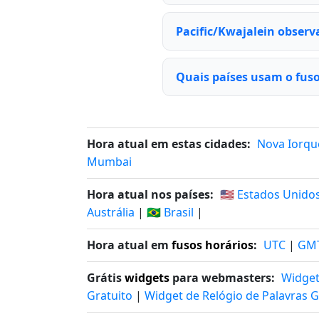
Pacific/Kwajalein observ
Quais países usam o fuso
Hora atual em estas cidades:
Nova Iorqu
Mumbai
Hora atual nos países:
🇺🇸 Estados Unido
Austrália
|
🇧🇷 Brasil
|
Hora atual em
fusos horários
:
UTC
|
GM
Grátis
widgets
para webmasters:
Widget
Gratuito
|
Widget de Relógio de Palavras G