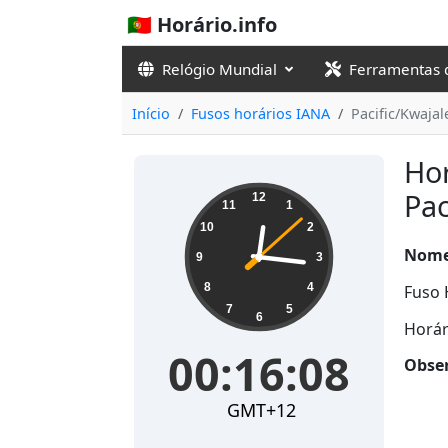
🇵🇹 Horário.info
Relógio Mundial
Ferramentas 
Início
Fusos horários IANA
Pacific/Kwajal
Hor
00:16:09
Pac
12
11
1
10
2
Nome
9
3
8
4
Fuso 
7
5
6
Horár
00:16:09
Obser
GMT+12