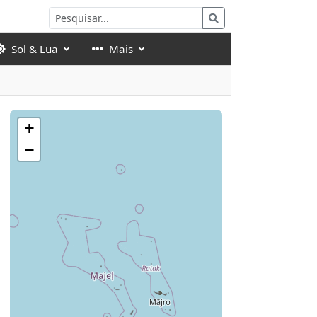
Sol & Lua
Mais
+
−