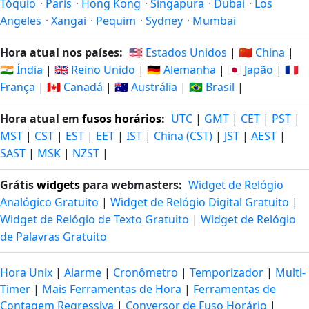
Tóquio
·
Paris
·
Hong Kong
·
Singapura
·
Dubai
·
Los
Angeles
·
Xangai
·
Pequim
·
Sydney
·
Mumbai
Hora atual nos países:
🇺🇸 Estados Unidos
|
🇨🇳 China
|
🇮🇳 Índia
|
🇬🇧 Reino Unido
|
🇩🇪 Alemanha
|
🇯🇵 Japão
|
🇫🇷
França
|
🇨🇦 Canadá
|
🇦🇺 Austrália
|
🇧🇷 Brasil
|
Hora atual em
fusos horários
:
UTC
|
GMT
|
CET
|
PST
|
MST
|
CST
|
EST
|
EET
|
IST
|
China (CST)
|
JST
|
AEST
|
SAST
|
MSK
|
NZST
|
Grátis
widgets
para webmasters:
Widget de Relógio
Analógico Gratuito
|
Widget de Relógio Digital Gratuito
|
Widget de Relógio de Texto Gratuito
|
Widget de Relógio
de Palavras Gratuito
Hora Unix
|
Alarme
|
Cronômetro
|
Temporizador
|
Multi-
Timer
|
Mais Ferramentas de Hora
|
Ferramentas de
Contagem Regressiva
|
Conversor de Fuso Horário
|