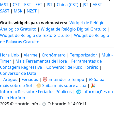
MST
|
CST
|
EST
|
EET
|
IST
|
China (CST)
|
JST
|
AEST
|
SAST
|
MSK
|
NZST
|
Grátis
widgets
para webmasters:
Widget de Relógio
Analógico Gratuito
|
Widget de Relógio Digital Gratuito
|
Widget de Relógio de Texto Gratuito
|
Widget de Relógio
de Palavras Gratuito
Hora Unix
|
Alarme
|
Cronômetro
|
Temporizador
|
Multi-
Timer
|
Mais Ferramentas de Hora
|
Ferramentas de
Contagem Regressiva
|
Conversor de Fuso Horário
|
Conversor de Data
|
Artigos
|
Feriados
|
⏰ Entender o Tempo
|
☀️ Saiba
mais sobre o Sol
|
🌕 Saiba mais sobre a Lua
|
🎉
Informações sobre Feriados Públicos
|
🌐 Informações do
Fuso Horário
2025 © Horário.info - ⌚
O horário é 14:00:12