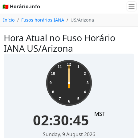
🇵🇹 Horário.info
Início
Fusos horários IANA
US/Arizona
Hora Atual no Fuso Horário
IANA US/Arizona
12
11
1
10
2
9
3
8
4
7
5
6
MST
02:30:45
Sunday, 9 August 2026