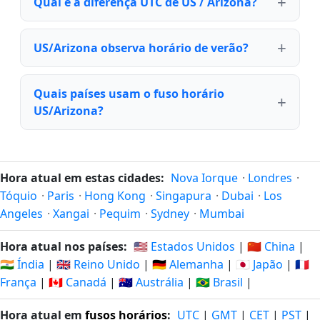
Qual é a diferença UTC de US / Arizona?
US/Arizona observa horário de verão?
Quais países usam o fuso horário
US/Arizona?
Hora atual em estas cidades:
Nova Iorque
·
Londres
·
Tóquio
·
Paris
·
Hong Kong
·
Singapura
·
Dubai
·
Los
Angeles
·
Xangai
·
Pequim
·
Sydney
·
Mumbai
Hora atual nos países:
🇺🇸 Estados Unidos
|
🇨🇳 China
|
🇮🇳 Índia
|
🇬🇧 Reino Unido
|
🇩🇪 Alemanha
|
🇯🇵 Japão
|
🇫🇷
França
|
🇨🇦 Canadá
|
🇦🇺 Austrália
|
🇧🇷 Brasil
|
Hora atual em
fusos horários
:
UTC
|
GMT
|
CET
|
PST
|