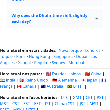
Why does the Dhuhr time shift slightly
each day?
Hora atual em estas cidades:
Nova Iorque
·
Londres
·
Tóquio
·
Paris
·
Hong Kong
·
Singapura
·
Dubai
·
Los
Angeles
·
Xangai
·
Pequim
·
Sydney
·
Mumbai
Hora atual nos países:
🇺🇸 Estados Unidos
|
🇨🇳 China
|
🇮🇳 Índia
|
🇬🇧 Reino Unido
|
🇩🇪 Alemanha
|
🇯🇵 Japão
|
🇫🇷
França
|
🇨🇦 Canadá
|
🇦🇺 Austrália
|
🇧🇷 Brasil
|
Hora atual em
fusos horários
:
UTC
|
GMT
|
CET
|
PST
|
MST
|
CST
|
EST
|
EET
|
IST
|
China (CST)
|
JST
|
AEST
|
SAST
|
MSK
|
NZST
|