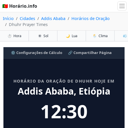
🇵🇹 Horário.info
Início
Cidades
Addis Ababa
Horários de Oração
Dhuhr Prayer Times
⏱️
Hora
☀️
Sol
🌙
Lua
🌦️
Clima
💨
⚙️ Configurações de Cálculo
🔗 Compartilhar Página
HORÁRIO DA ORAÇÃO DE DHUHR HOJE EM
Addis Ababa, Etiópia
12:30