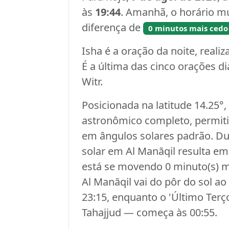
às
19:44
. Amanhã, o horário 
diferença de
0 minutos mais cedo
Isha é a oração da noite, realiz
É a última das cinco orações d
Witr.
Posicionada na latitude 14.25°
astronômico completo, permiti
em ângulos solares padrão. Du
solar em Al Manāqil resulta em 
está se movendo 0 minuto(s) m
Al Manāqil vai do pôr do sol ao
23:15, enquanto o 'Último Terç
Tahajjud — começa às 00:55.