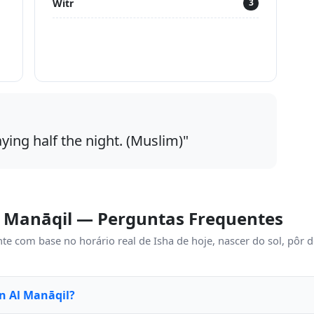
Witr
3
aying half the night. (Muslim)"
l Manāqil — Perguntas Frequentes
te com base no horário real de Isha de hoje, nascer do sol, pôr d
in Al Manāqil?