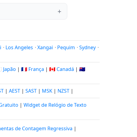
i
·
Los Angeles
·
Xangai
·
Pequim
·
Sydney
·
🇵 Japão
|
🇫🇷 França
|
🇨🇦 Canadá
|
🇦🇺
ST
|
AEST
|
SAST
|
MSK
|
NZST
|
Gratuito
|
Widget de Relógio de Texto
entas de Contagem Regressiva
|