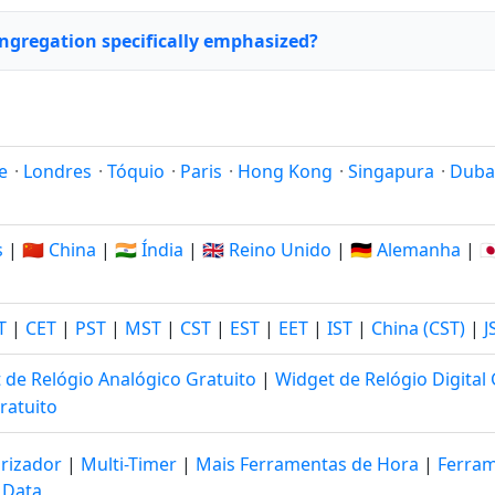
ongregation specifically emphasized?
e
·
Londres
·
Tóquio
·
Paris
·
Hong Kong
·
Singapura
·
Duba
s
|
🇨🇳 China
|
🇮🇳 Índia
|
🇬🇧 Reino Unido
|
🇩🇪 Alemanha
|
🇯
T
|
CET
|
PST
|
MST
|
CST
|
EST
|
EET
|
IST
|
China (CST)
|
J
 de Relógio Analógico Gratuito
|
Widget de Relógio Digital 
ratuito
rizador
|
Multi-Timer
|
Mais Ferramentas de Hora
|
Ferram
 Data