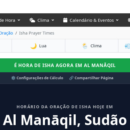
de Hora
Clima
Calendário & Eventos
 Oração
Isha Prayer Times
🌙
🌦️

Lua
Clima
É HORA DE ISHA AGORA EM AL MANĀQIL
⚙️ Configurações de Cálculo
🔗 Compartilhar Página
HORÁRIO DA ORAÇÃO DE ISHA HOJE EM
Al Manāqil, Sudão