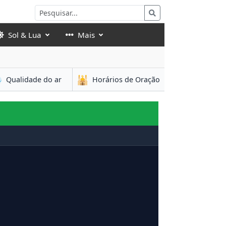
Sol & Lua
Mais

🕌
Qualidade do ar
Horários de Oração