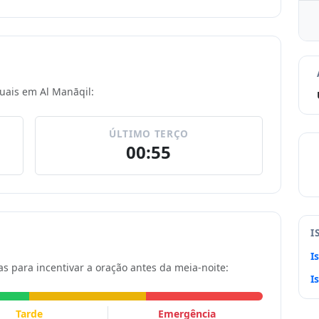
tuais em Al Manāqil:
ÚLTIMO TERÇO
00:55
I
I
s para incentivar a oração antes da meia-noite:
I
Tarde
Emergência