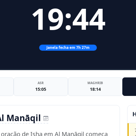
19:44
Janela fecha em 7h 27m
ASR
MAGHRIB
15:05
18:14
H
Al Manāqil
a oração de Isha em Al Manāqil começa