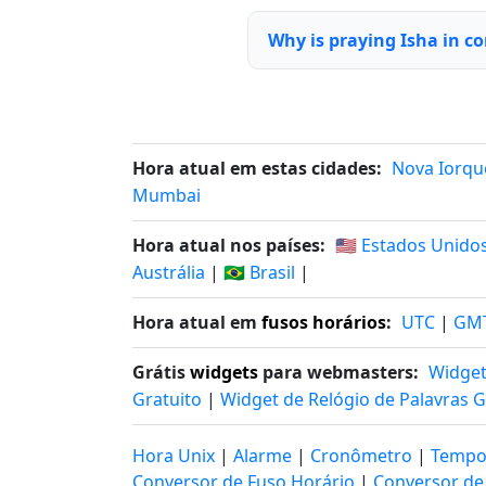
Why is praying Isha in c
Hora atual em estas cidades:
Nova Iorqu
Mumbai
Hora atual nos países:
🇺🇸 Estados Unido
Austrália
|
🇧🇷 Brasil
|
Hora atual em
fusos horários
:
UTC
|
GM
Grátis
widgets
para webmasters:
Widget
Gratuito
|
Widget de Relógio de Palavras G
Hora Unix
|
Alarme
|
Cronômetro
|
Tempo
Conversor de Fuso Horário
|
Conversor de