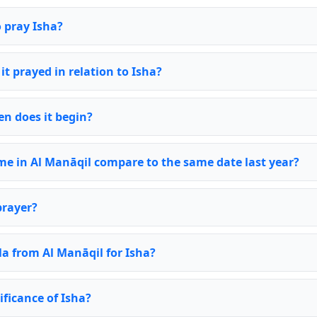
o pray Isha?
it prayed in relation to Isha?
n does it begin?
me in Al Manāqil compare to the same date last year?
prayer?
la from Al Manāqil for Isha?
ificance of Isha?