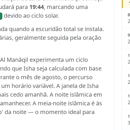
mudará para
19:44
, marcando uma
devido ao ciclo solar.
8
ada quando a escuridão total se instala.
9
iárias, geralmente seguida pela oração
1
, Al Manāqil experimenta um ciclo
ndo que Isha seja calculada com base
1
rante o mês de agosto, o percurso
um horário variável. A janela de Isha
ais cedo amanhã. A noite islâmica em
1
 amanhecer. A meia-noite islâmica é às
o' da noite — o momento ideal para
1