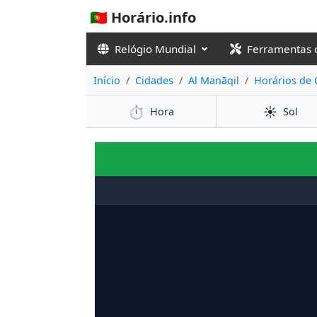
🇵🇹 Horário.info
Relógio Mundial
Ferramentas 
Início
Cidades
Al Manāqil
Horários de
⏱️
☀️
Hora
Sol