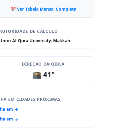
📅 Ver Tabela Mensal Completa
AUTORIDADE DE CÁLCULO
Umm Al-Qura University, Makkah
DIREÇÃO DA QIBLA
🕋 41°
SHA EM CIDADES PRÓXIMAS
sha em →
sha em →