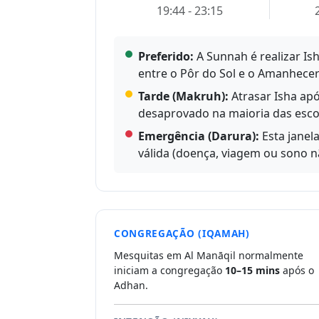
19:44 - 23:15
Preferido:
A Sunnah é realizar Is
entre o Pôr do Sol e o Amanhecer
Tarde (Makruh):
Atrasar Isha apó
desaprovado na maioria das escol
Emergência (Darura):
Esta janel
válida (doença, viagem ou sono nã
CONGREGAÇÃO (IQAMAH)
Mesquitas em Al Manāqil normalmente
iniciam a congregação
10–15 mins
após o
Adhan.