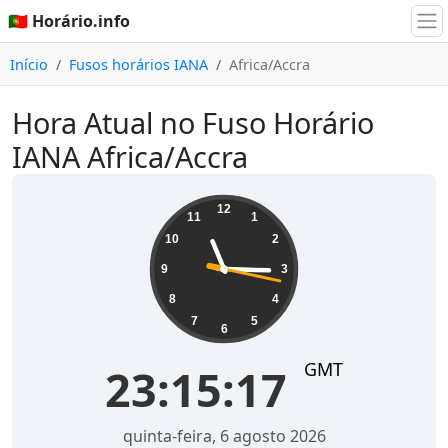
🇵🇹 Horário.info
Início
Fusos horários IANA
Africa/Accra
Hora Atual no Fuso Horário
IANA Africa/Accra
23:15:18
12
11
1
10
2
9
3
8
4
7
5
6
GMT
23:15:18
quinta-feira, 6 agosto 2026