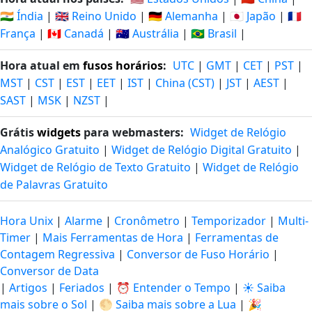
🇮🇳 Índia
|
🇬🇧 Reino Unido
|
🇩🇪 Alemanha
|
🇯🇵 Japão
|
🇫🇷
França
|
🇨🇦 Canadá
|
🇦🇺 Austrália
|
🇧🇷 Brasil
|
Hora atual em
fusos horários
:
UTC
|
GMT
|
CET
|
PST
|
MST
|
CST
|
EST
|
EET
|
IST
|
China (CST)
|
JST
|
AEST
|
SAST
|
MSK
|
NZST
|
Grátis
widgets
para webmasters:
Widget de Relógio
Analógico Gratuito
|
Widget de Relógio Digital Gratuito
|
Widget de Relógio de Texto Gratuito
|
Widget de Relógio
de Palavras Gratuito
Hora Unix
|
Alarme
|
Cronômetro
|
Temporizador
|
Multi-
Timer
|
Mais Ferramentas de Hora
|
Ferramentas de
Contagem Regressiva
|
Conversor de Fuso Horário
|
Conversor de Data
|
Artigos
|
Feriados
|
⏰ Entender o Tempo
|
☀️ Saiba
mais sobre o Sol
|
🌕 Saiba mais sobre a Lua
|
🎉