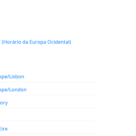
WET (Horário da Europa Ocidental)
ope/Lisbon
ope/London
tory
Eire