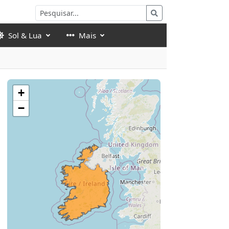
Sol & Lua
Mais
+
−