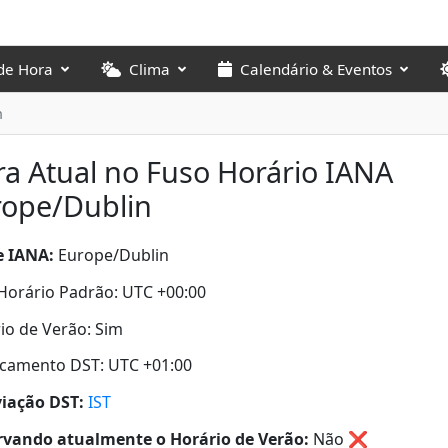
de Hora
Clima
Calendário & Eventos
n
a Atual no Fuso Horário IANA
rope/Dublin
 IANA:
Europe/Dublin
Horário Padrão: UTC +00:00
io de Verão: Sim
camento DST: UTC +01:00
iação DST:
IST
vando atualmente o Horário de Verão:
Não
❌