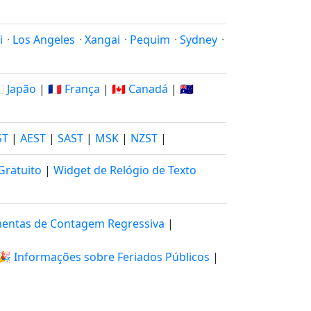
i
·
Los Angeles
·
Xangai
·
Pequim
·
Sydney
·
🇵 Japão
|
🇫🇷 França
|
🇨🇦 Canadá
|
🇦🇺
ST
|
AEST
|
SAST
|
MSK
|
NZST
|
Gratuito
|
Widget de Relógio de Texto
entas de Contagem Regressiva
|
🎉 Informações sobre Feriados Públicos
|