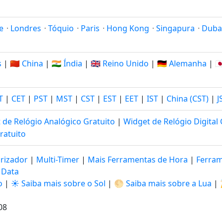
e
·
Londres
·
Tóquio
·
Paris
·
Hong Kong
·
Singapura
·
Duba
s
|
🇨🇳 China
|
🇮🇳 Índia
|
🇬🇧 Reino Unido
|
🇩🇪 Alemanha
|
🇯
T
|
CET
|
PST
|
MST
|
CST
|
EST
|
EET
|
IST
|
China (CST)
|
J
 de Relógio Analógico Gratuito
|
Widget de Relógio Digital 
ratuito
rizador
|
Multi-Timer
|
Mais Ferramentas de Hora
|
Ferram
 Data
o
|
☀️ Saiba mais sobre o Sol
|
🌕 Saiba mais sobre a Lua
|
09