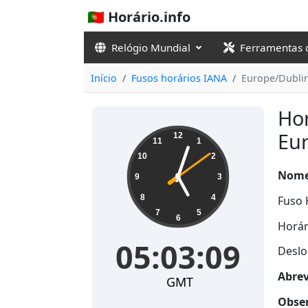
🇵🇹 Horário.info
Relógio Mundial
Ferramentas 
Início
Fusos horários IANA
Europe/Dubli
Hor
05:03:10
Eu
12
11
1
10
2
Nome
9
3
8
4
Fuso 
7
5
6
Horár
05:03:10
Deslo
Abrev
GMT
Obser