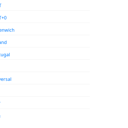
T
T+0
enwich
land
tugal
versal
T
u