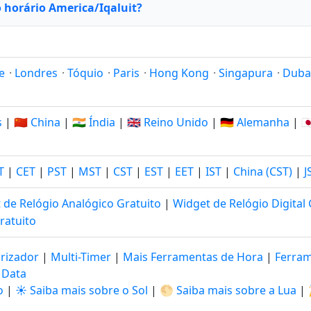
 horário America/Iqaluit?
e
·
Londres
·
Tóquio
·
Paris
·
Hong Kong
·
Singapura
·
Duba
s
|
🇨🇳 China
|
🇮🇳 Índia
|
🇬🇧 Reino Unido
|
🇩🇪 Alemanha
|
🇯
T
|
CET
|
PST
|
MST
|
CST
|
EST
|
EET
|
IST
|
China (CST)
|
J
 de Relógio Analógico Gratuito
|
Widget de Relógio Digital 
ratuito
rizador
|
Multi-Timer
|
Mais Ferramentas de Hora
|
Ferram
 Data
o
|
☀️ Saiba mais sobre o Sol
|
🌕 Saiba mais sobre a Lua
|