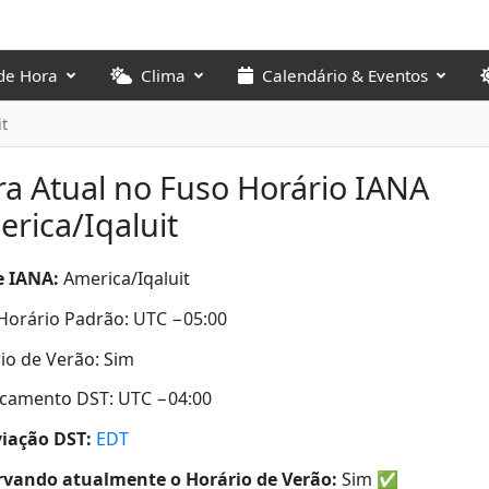
de Hora
Clima
Calendário & Eventos
it
a Atual no Fuso Horário IANA
rica/Iqaluit
 IANA:
America/Iqaluit
Horário Padrão: UTC −05:00
io de Verão: Sim
camento DST: UTC −04:00
iação DST:
EDT
vando atualmente o Horário de Verão:
Sim
✅