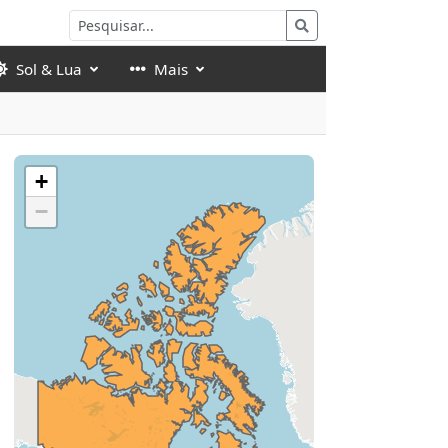
Sol & Lua
Mais
+
−