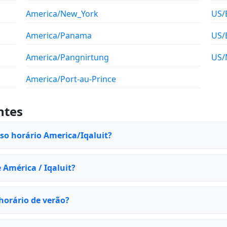
America/New_York
US/
America/Panama
US/
America/Pangnirtung
US/
America/Port-au-Prince
ntes
uso horário America/Iqaluit?
 América / Iqaluit?
horário de verão?