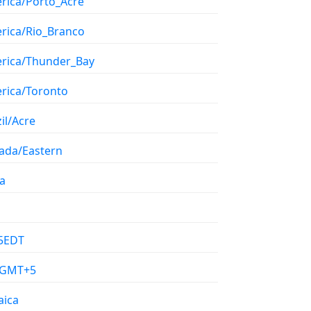
rica/Porto_Acre
rica/Rio_Branco
rica/Thunder_Bay
rica/Toronto
il/Acre
ada/Eastern
a
5EDT
/GMT+5
aica