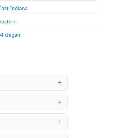
East-Indiana
Eastern
Michigan