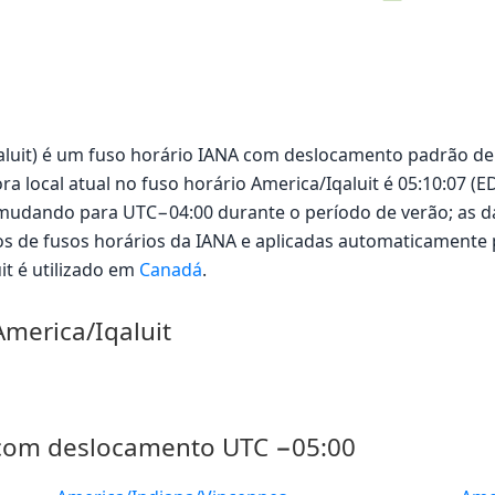
qaluit) é um fuso horário IANA com deslocamento padrão de
ra local atual no fuso horário America/Iqaluit é 05:10:07 (E
 mudando para UTC−04:00 durante o período de verão; as da
os de fusos horários da IANA e aplicadas automaticamente 
it é utilizado em
Canadá
.
America/Iqaluit
 com deslocamento UTC −05:00