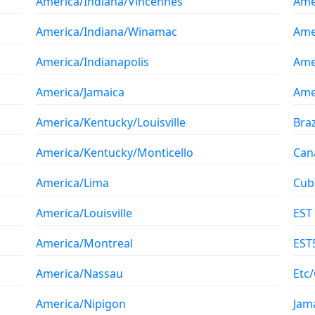
America/Indiana/Vincennes
Ame
America/Indiana/Winamac
Ame
America/Indianapolis
Ame
America/Jamaica
Ame
America/Kentucky/Louisville
Braz
America/Kentucky/Monticello
Can
America/Lima
Cub
America/Louisville
EST
America/Montreal
EST
America/Nassau
Etc
America/Nipigon
Jam