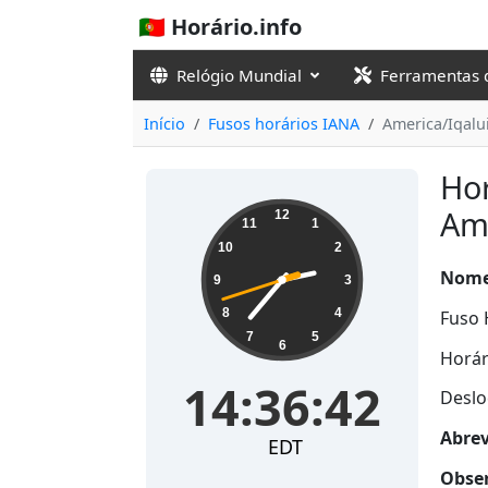
🇵🇹 Horário.info
Relógio Mundial
Ferramentas 
Início
Fusos horários IANA
America/Iqalu
Hor
14:36:42
Ame
12
11
1
10
2
Nome
9
3
8
4
Fuso 
7
5
6
Horár
14:36:42
Deslo
Abrev
EDT
Obser