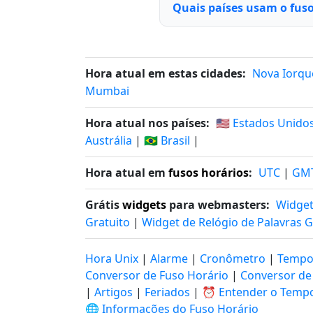
Quais países usam o fuso
Hora atual em estas cidades:
Nova Iorqu
Mumbai
Hora atual nos países:
🇺🇸 Estados Unido
Austrália
|
🇧🇷 Brasil
|
Hora atual em
fusos horários
:
UTC
|
GM
Grátis
widgets
para webmasters:
Widget
Gratuito
|
Widget de Relógio de Palavras G
Hora Unix
|
Alarme
|
Cronômetro
|
Tempo
Conversor de Fuso Horário
|
Conversor de
|
Artigos
|
Feriados
|
⏰ Entender o Temp
🌐 Informações do Fuso Horário