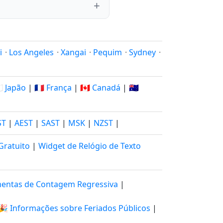
i
·
Los Angeles
·
Xangai
·
Pequim
·
Sydney
·
🇵 Japão
|
🇫🇷 França
|
🇨🇦 Canadá
|
🇦🇺
ST
|
AEST
|
SAST
|
MSK
|
NZST
|
Gratuito
|
Widget de Relógio de Texto
entas de Contagem Regressiva
|
🎉 Informações sobre Feriados Públicos
|