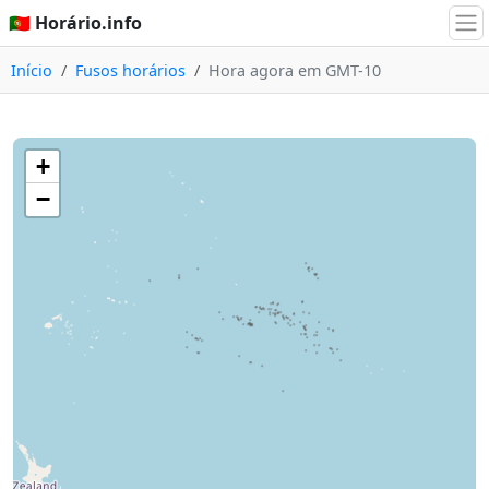
🇵🇹 Horário.info
Início
Fusos horários
Hora agora em GMT-10
+
−