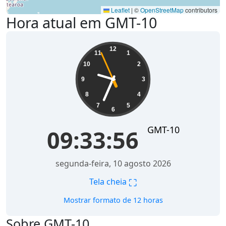
Leaflet
|
©
OpenStreetMap
contributors
Hora atual em GMT-10
09:33:56
12
11
1
10
2
9
3
8
4
7
5
6
GMT-10
09:33:56
segunda-feira, 10 agosto 2026
⛶
Tela cheia
Mostrar formato de 12 horas
Sobre GMT-10