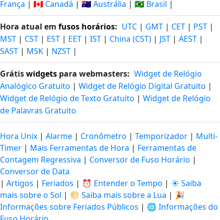
França
|
🇨🇦 Canadá
|
🇦🇺 Austrália
|
🇧🇷 Brasil
|
Hora atual em
fusos horários
:
UTC
|
GMT
|
CET
|
PST
|
MST
|
CST
|
EST
|
EET
|
IST
|
China (CST)
|
JST
|
AEST
|
SAST
|
MSK
|
NZST
|
Grátis
widgets
para webmasters:
Widget de Relógio
Analógico Gratuito
|
Widget de Relógio Digital Gratuito
|
Widget de Relógio de Texto Gratuito
|
Widget de Relógio
de Palavras Gratuito
Hora Unix
|
Alarme
|
Cronômetro
|
Temporizador
|
Multi-
Timer
|
Mais Ferramentas de Hora
|
Ferramentas de
Contagem Regressiva
|
Conversor de Fuso Horário
|
Conversor de Data
|
Artigos
|
Feriados
|
⏰ Entender o Tempo
|
☀️ Saiba
mais sobre o Sol
|
🌕 Saiba mais sobre a Lua
|
🎉
Informações sobre Feriados Públicos
|
🌐 Informações do
Fuso Horário