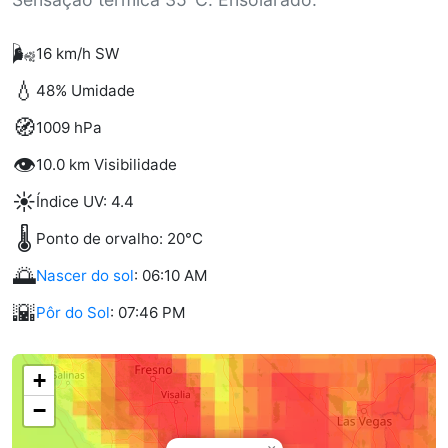
🌬️
16 km/h SW
💧
48% Umidade
🧭
1009 hPa
👁️
10.0 km Visibilidade
☀️
Índice UV: 4.4
🌡️
Ponto de orvalho: 20°C
🌅
Nascer do sol
: 06:10 AM
🌇
Pôr do Sol
: 07:46 PM
+
−