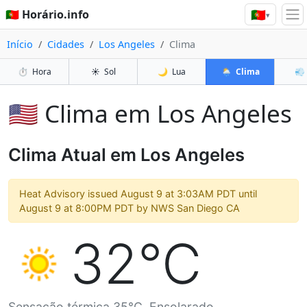
🇵🇹
🇵🇹 Horário.info
▾
Início
Cidades
Los Angeles
Clima
⏱️
Hora
☀️
Sol
🌙
Lua
🌦️
Clima
💨
🇺🇸 Clima em Los Angeles
Clima Atual em Los Angeles
Heat Advisory issued August 9 at 3:03AM PDT until
August 9 at 8:00PM PDT by NWS San Diego CA
32°C
Sensação térmica 35°C. Ensolarado.