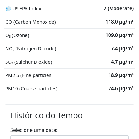
💨 US EPA Index
2 (Moderate)
CO (Carbon Monoxide)
118.0 μg/m³
O₃ (Ozone)
109.0 μg/m³
NO₂ (Nitrogen Dioxide)
7.4 μg/m³
SO₂ (Sulphur Dioxide)
4.7 μg/m³
PM2.5 (Fine particles)
18.9 μg/m³
PM10 (Coarse particles)
24.6 μg/m³
Histórico do Tempo
Selecione uma data: