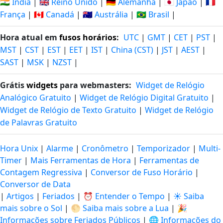
🇮🇳 Índia
|
🇬🇧 Reino Unido
|
🇩🇪 Alemanha
|
🇯🇵 Japão
|
🇫🇷
França
|
🇨🇦 Canadá
|
🇦🇺 Austrália
|
🇧🇷 Brasil
|
Hora atual em
fusos horários
:
UTC
|
GMT
|
CET
|
PST
|
MST
|
CST
|
EST
|
EET
|
IST
|
China (CST)
|
JST
|
AEST
|
SAST
|
MSK
|
NZST
|
Grátis
widgets
para webmasters:
Widget de Relógio
Analógico Gratuito
|
Widget de Relógio Digital Gratuito
|
Widget de Relógio de Texto Gratuito
|
Widget de Relógio
de Palavras Gratuito
Hora Unix
|
Alarme
|
Cronômetro
|
Temporizador
|
Multi-
Timer
|
Mais Ferramentas de Hora
|
Ferramentas de
Contagem Regressiva
|
Conversor de Fuso Horário
|
Conversor de Data
|
Artigos
|
Feriados
|
⏰ Entender o Tempo
|
☀️ Saiba
mais sobre o Sol
|
🌕 Saiba mais sobre a Lua
|
🎉
Informações sobre Feriados Públicos
|
🌐 Informações do