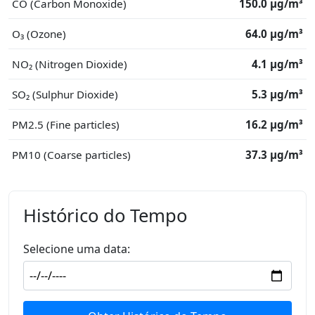
CO (Carbon Monoxide)
150.0 μg/m³
O₃ (Ozone)
64.0 μg/m³
NO₂ (Nitrogen Dioxide)
4.1 μg/m³
SO₂ (Sulphur Dioxide)
5.3 μg/m³
PM2.5 (Fine particles)
16.2 μg/m³
PM10 (Coarse particles)
37.3 μg/m³
Histórico do Tempo
Selecione uma data: