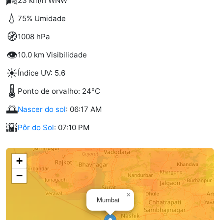
🌬️
23 km/h WNW
💧
75% Umidade
🧭
1008 hPa
👁️
10.0 km Visibilidade
☀️
Índice UV: 5.6
🌡️
Ponto de orvalho: 24°C
🌅
Nascer do sol
: 06:17 AM
🌇
Pôr do Sol
: 07:10 PM
+
−
×
Mumbai