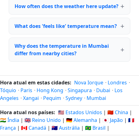
How often does the weather here update?
What does 'feels like' temperature mean?
Why does the temperature in Mumbai
differ from nearby cities?
Hora atual em estas cidades:
Nova Iorque
·
Londres
·
Tóquio
·
Paris
·
Hong Kong
·
Singapura
·
Dubai
·
Los
Angeles
·
Xangai
·
Pequim
·
Sydney
·
Mumbai
Hora atual nos países:
🇺🇸 Estados Unidos
|
🇨🇳 China
|
🇮🇳 Índia
|
🇬🇧 Reino Unido
|
🇩🇪 Alemanha
|
🇯🇵 Japão
|
🇫🇷
França
|
🇨🇦 Canadá
|
🇦🇺 Austrália
|
🇧🇷 Brasil
|