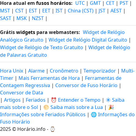
Hora atual em
fusos horários
:
UTC
|
GMT
|
CET
|
PST
|
MST
|
CST
|
EST
|
EET
|
IST
|
China (CST)
|
JST
|
AEST
|
SAST
|
MSK
|
NZST
|
Grátis
widgets
para webmasters:
Widget de Relógio
Analógico Gratuito
|
Widget de Relógio Digital Gratuito
|
Widget de Relógio de Texto Gratuito
|
Widget de Relógio
de Palavras Gratuito
Hora Unix
|
Alarme
|
Cronômetro
|
Temporizador
|
Multi-
Timer
|
Mais Ferramentas de Hora
|
Ferramentas de
Contagem Regressiva
|
Conversor de Fuso Horário
|
Conversor de Data
|
Artigos
|
Feriados
|
⏰ Entender o Tempo
|
☀️ Saiba
mais sobre o Sol
|
🌕 Saiba mais sobre a Lua
|
🎉
Informações sobre Feriados Públicos
|
🌐 Informações do
Fuso Horário
2025 © Horário.info - ⌚