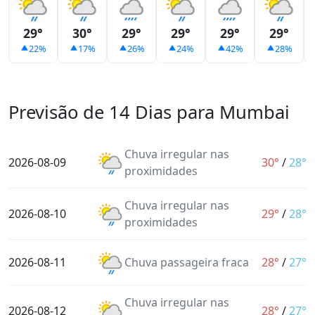
29°
30°
29°
29°
29°
29°
22%
17%
26%
24%
42%
28%
Previsão de 14 Dias para Mumbai
Chuva irregular nas
2026-08-09
30°
/
28°
proximidades
Chuva irregular nas
2026-08-10
29°
/
28°
proximidades
2026-08-11
Chuva passageira fraca
28°
/
27°
Chuva irregular nas
2026-08-12
28°
/
27°