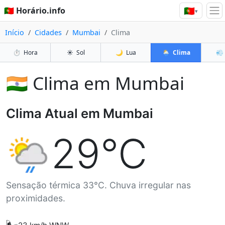
🇵🇹
🇵🇹 Horário.info
▾
Início
Cidades
Mumbai
Clima
⏱️
Hora
☀️
Sol
🌙
Lua
🌦️
Clima
💨
🇮🇳 Clima em Mumbai
Clima Atual em Mumbai
29°C
Sensação térmica 33°C. Chuva irregular nas
proximidades.