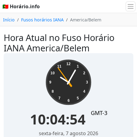
🇵🇹 Horário.info
Início
Fusos horários IANA
America/Belem
Hora Atual no Fuso Horário
IANA America/Belem
10:04:54
12
11
1
10
2
9
3
8
4
7
5
6
GMT-3
10:04:54
sexta-feira, 7 agosto 2026