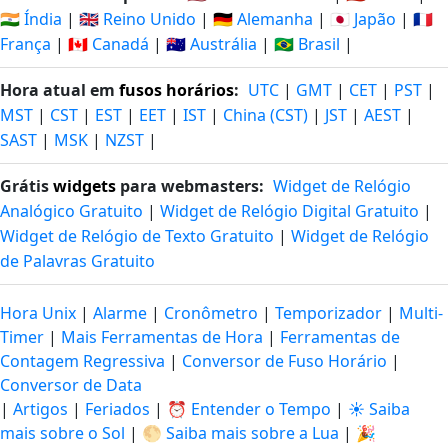
🇮🇳 Índia
|
🇬🇧 Reino Unido
|
🇩🇪 Alemanha
|
🇯🇵 Japão
|
🇫🇷
França
|
🇨🇦 Canadá
|
🇦🇺 Austrália
|
🇧🇷 Brasil
|
Hora atual em
fusos horários
:
UTC
|
GMT
|
CET
|
PST
|
MST
|
CST
|
EST
|
EET
|
IST
|
China (CST)
|
JST
|
AEST
|
SAST
|
MSK
|
NZST
|
Grátis
widgets
para webmasters:
Widget de Relógio
Analógico Gratuito
|
Widget de Relógio Digital Gratuito
|
Widget de Relógio de Texto Gratuito
|
Widget de Relógio
de Palavras Gratuito
Hora Unix
|
Alarme
|
Cronômetro
|
Temporizador
|
Multi-
Timer
|
Mais Ferramentas de Hora
|
Ferramentas de
Contagem Regressiva
|
Conversor de Fuso Horário
|
Conversor de Data
|
Artigos
|
Feriados
|
⏰ Entender o Tempo
|
☀️ Saiba
mais sobre o Sol
|
🌕 Saiba mais sobre a Lua
|
🎉