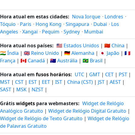
Hora atual em estas cidades:
Nova Iorque
·
Londres
·
Tóquio
·
Paris
·
Hong Kong
·
Singapura
·
Dubai
·
Los
Angeles
·
Xangai
·
Pequim
·
Sydney
·
Mumbai
Hora atual nos países:
🇺🇸 Estados Unidos
|
🇨🇳 China
|
🇮🇳 Índia
|
🇬🇧 Reino Unido
|
🇩🇪 Alemanha
|
🇯🇵 Japão
|
🇫🇷
França
|
🇨🇦 Canadá
|
🇦🇺 Austrália
|
🇧🇷 Brasil
|
Hora atual em
fusos horários
:
UTC
|
GMT
|
CET
|
PST
|
MST
|
CST
|
EST
|
EET
|
IST
|
China (CST)
|
JST
|
AEST
|
SAST
|
MSK
|
NZST
|
Grátis
widgets
para webmasters:
Widget de Relógio
Analógico Gratuito
|
Widget de Relógio Digital Gratuito
|
Widget de Relógio de Texto Gratuito
|
Widget de Relógio
de Palavras Gratuito