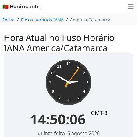
🇵🇹 Horário.info
Início
Fusos horários IANA
America/Catamarca
Hora Atual no Fuso Horário
IANA America/Catamarca
14:50:06
12
11
1
10
2
9
3
8
4
7
5
6
GMT-3
14:50:06
quinta-feira, 6 agosto 2026