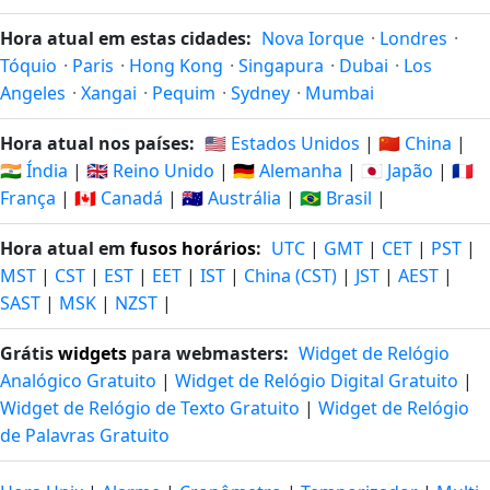
Hora atual em estas cidades:
Nova Iorque
·
Londres
·
Tóquio
·
Paris
·
Hong Kong
·
Singapura
·
Dubai
·
Los
Angeles
·
Xangai
·
Pequim
·
Sydney
·
Mumbai
Hora atual nos países:
🇺🇸 Estados Unidos
|
🇨🇳 China
|
🇮🇳 Índia
|
🇬🇧 Reino Unido
|
🇩🇪 Alemanha
|
🇯🇵 Japão
|
🇫🇷
França
|
🇨🇦 Canadá
|
🇦🇺 Austrália
|
🇧🇷 Brasil
|
Hora atual em
fusos horários
:
UTC
|
GMT
|
CET
|
PST
|
MST
|
CST
|
EST
|
EET
|
IST
|
China (CST)
|
JST
|
AEST
|
SAST
|
MSK
|
NZST
|
Grátis
widgets
para webmasters:
Widget de Relógio
Analógico Gratuito
|
Widget de Relógio Digital Gratuito
|
Widget de Relógio de Texto Gratuito
|
Widget de Relógio
de Palavras Gratuito