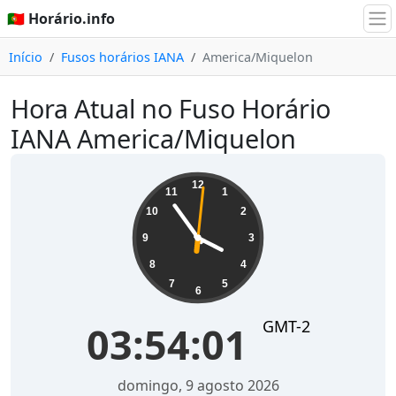
🇵🇹 Horário.info
Início
Fusos horários IANA
America/Miquelon
Hora Atual no Fuso Horário
IANA America/Miquelon
03:54:01
12
11
1
10
2
9
3
8
4
7
5
6
GMT-2
03:54:01
domingo, 9 agosto 2026