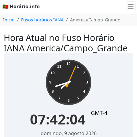
🇵🇹 Horário.info
Início
Fusos horários IANA
America/Campo_Grande
Hora Atual no Fuso Horário
IANA America/Campo_Grande
07:42:04
12
11
1
10
2
9
3
8
4
7
5
6
GMT-4
07:42:04
domingo, 9 agosto 2026