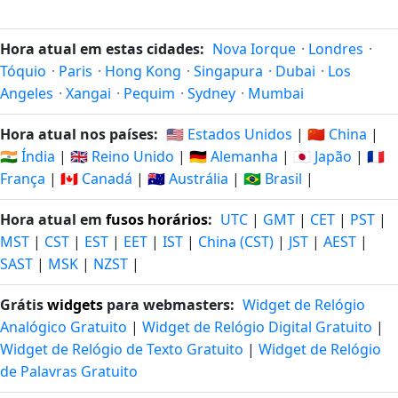
Hora atual em estas cidades:
Nova Iorque
·
Londres
·
Tóquio
·
Paris
·
Hong Kong
·
Singapura
·
Dubai
·
Los
Angeles
·
Xangai
·
Pequim
·
Sydney
·
Mumbai
Hora atual nos países:
🇺🇸 Estados Unidos
|
🇨🇳 China
|
🇮🇳 Índia
|
🇬🇧 Reino Unido
|
🇩🇪 Alemanha
|
🇯🇵 Japão
|
🇫🇷
França
|
🇨🇦 Canadá
|
🇦🇺 Austrália
|
🇧🇷 Brasil
|
Hora atual em
fusos horários
:
UTC
|
GMT
|
CET
|
PST
|
MST
|
CST
|
EST
|
EET
|
IST
|
China (CST)
|
JST
|
AEST
|
SAST
|
MSK
|
NZST
|
Grátis
widgets
para webmasters:
Widget de Relógio
Analógico Gratuito
|
Widget de Relógio Digital Gratuito
|
Widget de Relógio de Texto Gratuito
|
Widget de Relógio
de Palavras Gratuito