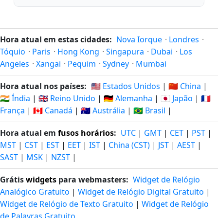
Hora atual em estas cidades:
Nova Iorque
·
Londres
·
Tóquio
·
Paris
·
Hong Kong
·
Singapura
·
Dubai
·
Los
Angeles
·
Xangai
·
Pequim
·
Sydney
·
Mumbai
Hora atual nos países:
🇺🇸 Estados Unidos
|
🇨🇳 China
|
🇮🇳 Índia
|
🇬🇧 Reino Unido
|
🇩🇪 Alemanha
|
🇯🇵 Japão
|
🇫🇷
França
|
🇨🇦 Canadá
|
🇦🇺 Austrália
|
🇧🇷 Brasil
|
Hora atual em
fusos horários
:
UTC
|
GMT
|
CET
|
PST
|
MST
|
CST
|
EST
|
EET
|
IST
|
China (CST)
|
JST
|
AEST
|
SAST
|
MSK
|
NZST
|
Grátis
widgets
para webmasters:
Widget de Relógio
Analógico Gratuito
|
Widget de Relógio Digital Gratuito
|
Widget de Relógio de Texto Gratuito
|
Widget de Relógio
de Palavras Gratuito