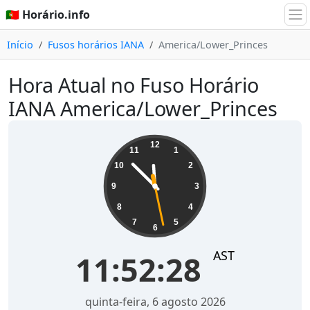
🇵🇹 Horário.info
Início
Fusos horários IANA
America/Lower_Princes
Hora Atual no Fuso Horário
IANA America/Lower_Princes
11:52:28
12
11
1
10
2
9
3
8
4
7
5
6
AST
11:52:28
quinta-feira, 6 agosto 2026