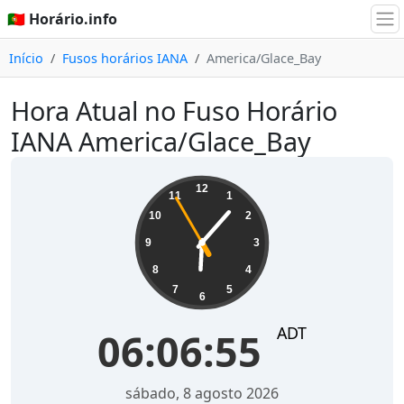
🇵🇹 Horário.info
Início
Fusos horários IANA
America/Glace_Bay
Hora Atual no Fuso Horário
IANA America/Glace_Bay
06:06:56
12
11
1
10
2
9
3
8
4
7
5
6
ADT
06:06:56
sábado, 8 agosto 2026