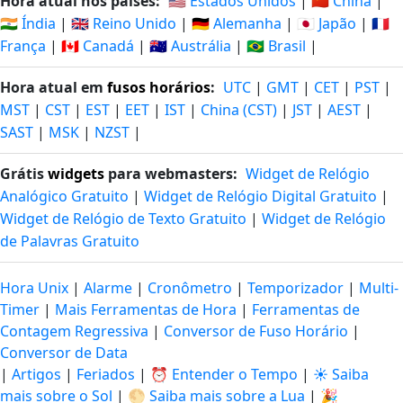
Hora atual nos países:
🇺🇸 Estados Unidos
|
🇨🇳 China
|
🇮🇳 Índia
|
🇬🇧 Reino Unido
|
🇩🇪 Alemanha
|
🇯🇵 Japão
|
🇫🇷
França
|
🇨🇦 Canadá
|
🇦🇺 Austrália
|
🇧🇷 Brasil
|
Hora atual em
fusos horários
:
UTC
|
GMT
|
CET
|
PST
|
MST
|
CST
|
EST
|
EET
|
IST
|
China (CST)
|
JST
|
AEST
|
SAST
|
MSK
|
NZST
|
Grátis
widgets
para webmasters:
Widget de Relógio
Analógico Gratuito
|
Widget de Relógio Digital Gratuito
|
Widget de Relógio de Texto Gratuito
|
Widget de Relógio
de Palavras Gratuito
Hora Unix
|
Alarme
|
Cronômetro
|
Temporizador
|
Multi-
Timer
|
Mais Ferramentas de Hora
|
Ferramentas de
Contagem Regressiva
|
Conversor de Fuso Horário
|
Conversor de Data
|
Artigos
|
Feriados
|
⏰ Entender o Tempo
|
☀️ Saiba
mais sobre o Sol
|
🌕 Saiba mais sobre a Lua
|
🎉