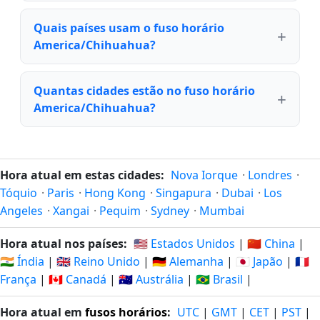
Quais países usam o fuso horário
America/Chihuahua?
Quantas cidades estão no fuso horário
America/Chihuahua?
Hora atual em estas cidades:
Nova Iorque
·
Londres
·
Tóquio
·
Paris
·
Hong Kong
·
Singapura
·
Dubai
·
Los
Angeles
·
Xangai
·
Pequim
·
Sydney
·
Mumbai
Hora atual nos países:
🇺🇸 Estados Unidos
|
🇨🇳 China
|
🇮🇳 Índia
|
🇬🇧 Reino Unido
|
🇩🇪 Alemanha
|
🇯🇵 Japão
|
🇫🇷
França
|
🇨🇦 Canadá
|
🇦🇺 Austrália
|
🇧🇷 Brasil
|
Hora atual em
fusos horários
:
UTC
|
GMT
|
CET
|
PST
|