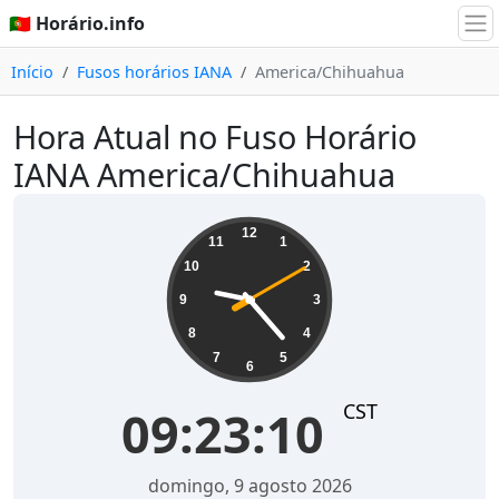
🇵🇹 Horário.info
Início
Fusos horários IANA
America/Chihuahua
Hora Atual no Fuso Horário
IANA America/Chihuahua
09:23:10
12
11
1
10
2
9
3
8
4
7
5
6
CST
09:23:10
domingo, 9 agosto 2026