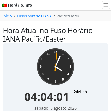
🇵🇹 Horário.info
Início
Fusos horários IANA
Pacific/Easter
Hora Atual no Fuso Horário
IANA Pacific/Easter
04:04:01
12
11
1
10
2
9
3
8
4
7
5
6
GMT-6
04:04:01
sábado, 8 agosto 2026