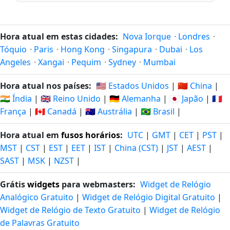
Hora atual em estas cidades:
Nova Iorque
·
Londres
·
Tóquio
·
Paris
·
Hong Kong
·
Singapura
·
Dubai
·
Los
Angeles
·
Xangai
·
Pequim
·
Sydney
·
Mumbai
Hora atual nos países:
🇺🇸 Estados Unidos
|
🇨🇳 China
|
🇮🇳 Índia
|
🇬🇧 Reino Unido
|
🇩🇪 Alemanha
|
🇯🇵 Japão
|
🇫🇷
França
|
🇨🇦 Canadá
|
🇦🇺 Austrália
|
🇧🇷 Brasil
|
Hora atual em
fusos horários
:
UTC
|
GMT
|
CET
|
PST
|
MST
|
CST
|
EST
|
EET
|
IST
|
China (CST)
|
JST
|
AEST
|
SAST
|
MSK
|
NZST
|
Grátis
widgets
para webmasters:
Widget de Relógio
Analógico Gratuito
|
Widget de Relógio Digital Gratuito
|
Widget de Relógio de Texto Gratuito
|
Widget de Relógio
de Palavras Gratuito