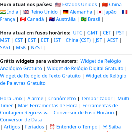
Hora atual nos países:
🇺🇸 Estados Unidos
|
🇨🇳 China
|
🇮🇳 Índia
|
🇬🇧 Reino Unido
|
🇩🇪 Alemanha
|
🇯🇵 Japão
|
🇫🇷
França
|
🇨🇦 Canadá
|
🇦🇺 Austrália
|
🇧🇷 Brasil
|
Hora atual em
fusos horários
:
UTC
|
GMT
|
CET
|
PST
|
MST
|
CST
|
EST
|
EET
|
IST
|
China (CST)
|
JST
|
AEST
|
SAST
|
MSK
|
NZST
|
Grátis
widgets
para webmasters:
Widget de Relógio
Analógico Gratuito
|
Widget de Relógio Digital Gratuito
|
Widget de Relógio de Texto Gratuito
|
Widget de Relógio
de Palavras Gratuito
Hora Unix
|
Alarme
|
Cronômetro
|
Temporizador
|
Multi-
Timer
|
Mais Ferramentas de Hora
|
Ferramentas de
Contagem Regressiva
|
Conversor de Fuso Horário
|
Conversor de Data
|
Artigos
|
Feriados
|
⏰ Entender o Tempo
|
☀️ Saiba