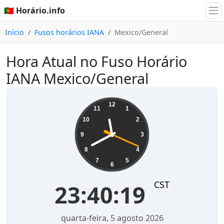
🇵🇹 Horário.info
Início
Fusos horários IANA
Mexico/General
Hora Atual no Fuso Horário
IANA Mexico/General
23:40:19
12
11
1
10
2
9
3
8
4
7
5
6
CST
23:40:19
quarta-feira, 5 agosto 2026