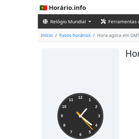
🇵🇹 Horário.info
Relógio Mundial
Ferramentas 
Início
Fusos horários
Hora agora em GM
Ho
13:21:23
12
11
1
10
2
9
3
8
4
7
5
6