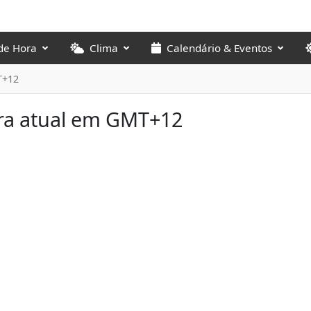
de Hora
Clima
Calendário & Eventos
T+12
ra atual em GMT+12