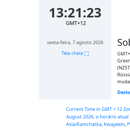
13:21:23
GMT+12
So
sexta-feira, 7 agosto 2026
⛶
Tela cheia
GMT+1
Green
(NZST
Rússi
mudan
Desl
Current Time in GMT + 12 Zo
August 2026, o horário atual
Asia/Kamchatka
,
Kwajalein
,
P