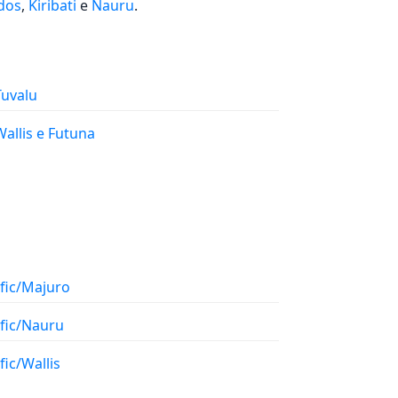
dos
,
Kiribati
e
Nauru
.
 Tuvalu
 Wallis e Futuna
ific/Majuro
ific/Nauru
fic/Wallis