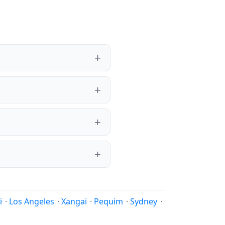
i
·
Los Angeles
·
Xangai
·
Pequim
·
Sydney
·