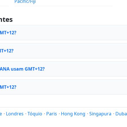
Pacific/Fiji
ntes
GMT+12?
MT+12?
a IANA usam GMT+12?
GMT+12?
e
·
Londres
·
Tóquio
·
Paris
·
Hong Kong
·
Singapura
·
Duba