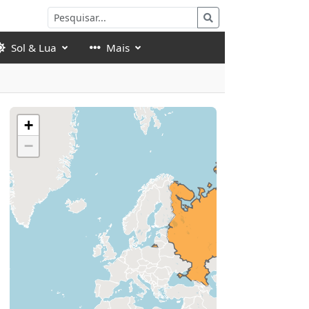
Sol & Lua
Mais
+
−