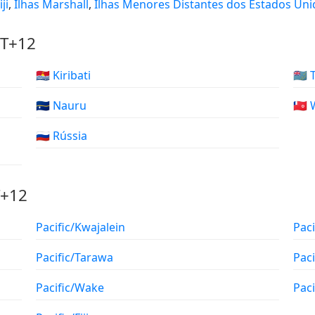
iji
,
Ilhas Marshall
,
Ilhas Menores Distantes dos Estados Uni
MT+12
🇰🇮 Kiribati
🇹🇻
🇳🇷 Nauru
🇼🇫
🇷🇺 Rússia
T+12
Pacific/Kwajalein
Pac
Pacific/Tarawa
Pac
Pacific/Wake
Paci