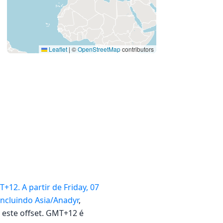
Leaflet
|
©
OpenStreetMap
contributors
2. A partir de Friday, 07
 incluindo
Asia/Anadyr
,
 este offset. GMT+12 é