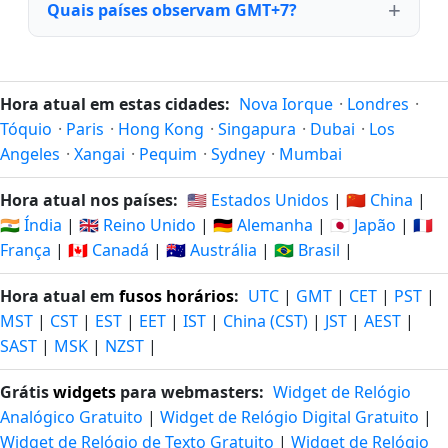
Quais países observam GMT+7?
Hora atual em estas cidades:
Nova Iorque
·
Londres
·
Tóquio
·
Paris
·
Hong Kong
·
Singapura
·
Dubai
·
Los
Angeles
·
Xangai
·
Pequim
·
Sydney
·
Mumbai
Hora atual nos países:
🇺🇸 Estados Unidos
|
🇨🇳 China
|
🇮🇳 Índia
|
🇬🇧 Reino Unido
|
🇩🇪 Alemanha
|
🇯🇵 Japão
|
🇫🇷
França
|
🇨🇦 Canadá
|
🇦🇺 Austrália
|
🇧🇷 Brasil
|
Hora atual em
fusos horários
:
UTC
|
GMT
|
CET
|
PST
|
MST
|
CST
|
EST
|
EET
|
IST
|
China (CST)
|
JST
|
AEST
|
SAST
|
MSK
|
NZST
|
Grátis
widgets
para webmasters:
Widget de Relógio
Analógico Gratuito
|
Widget de Relógio Digital Gratuito
|
Widget de Relógio de Texto Gratuito
|
Widget de Relógio