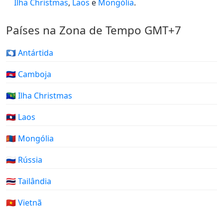
Ilha Christmas
,
Laos
e
Mongólia
.
Países na Zona de Tempo GMT+7
🇦🇶 Antártida
🇰🇭 Camboja
🇨🇽 Ilha Christmas
🇱🇦 Laos
🇲🇳 Mongólia
🇷🇺 Rússia
🇹🇭 Tailândia
🇻🇳 Vietnã