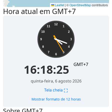
Leaflet
|
©
OpenStreetMap
contributors
Hora atual em GMT+7
16:18:25
12
11
1
10
2
9
3
8
4
7
5
6
GMT+7
16:18:25
quinta-feira, 6 agosto 2026
⛶
Tela cheia
Mostrar formato de 12 horas
Sobre GMT+7