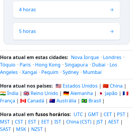
4 horas
5 horas
Hora atual em estas cidades:
Nova Iorque
·
Londres
·
Tóquio
·
Paris
·
Hong Kong
·
Singapura
·
Dubai
·
Los
Angeles
·
Xangai
·
Pequim
·
Sydney
·
Mumbai
Hora atual nos países:
🇺🇸 Estados Unidos
|
🇨🇳 China
|
🇮🇳 Índia
|
🇬🇧 Reino Unido
|
🇩🇪 Alemanha
|
🇯🇵 Japão
|
🇫🇷
França
|
🇨🇦 Canadá
|
🇦🇺 Austrália
|
🇧🇷 Brasil
|
Hora atual em
fusos horários
:
UTC
|
GMT
|
CET
|
PST
|
MST
|
CST
|
EST
|
EET
|
IST
|
China (CST)
|
JST
|
AEST
|
SAST
|
MSK
|
NZST
|