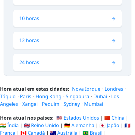
10 horas
12 horas
24 horas
Hora atual em estas cidades:
Nova Iorque
·
Londres
·
Tóquio
·
Paris
·
Hong Kong
·
Singapura
·
Dubai
·
Los
Angeles
·
Xangai
·
Pequim
·
Sydney
·
Mumbai
Hora atual nos países:
🇺🇸 Estados Unidos
|
🇨🇳 China
|
🇮🇳 Índia
|
🇬🇧 Reino Unido
|
🇩🇪 Alemanha
|
🇯🇵 Japão
|
🇫🇷
França
|
🇨🇦 Canadá
|
🇦🇺 Austrália
|
🇧🇷 Brasil
|