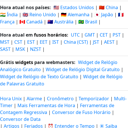
Hora atual nos países:
🇺🇸 Estados Unidos
|
🇨🇳 China
|
🇮🇳 Índia
|
🇬🇧 Reino Unido
|
🇩🇪 Alemanha
|
🇯🇵 Japão
|
🇫🇷
França
|
🇨🇦 Canadá
|
🇦🇺 Austrália
|
🇧🇷 Brasil
|
Hora atual em
fusos horários
:
UTC
|
GMT
|
CET
|
PST
|
MST
|
CST
|
EST
|
EET
|
IST
|
China (CST)
|
JST
|
AEST
|
SAST
|
MSK
|
NZST
|
Grátis
widgets
para webmasters:
Widget de Relógio
Analógico Gratuito
|
Widget de Relógio Digital Gratuito
|
Widget de Relógio de Texto Gratuito
|
Widget de Relógio
de Palavras Gratuito
Hora Unix
|
Alarme
|
Cronômetro
|
Temporizador
|
Multi-
Timer
|
Mais Ferramentas de Hora
|
Ferramentas de
Contagem Regressiva
|
Conversor de Fuso Horário
|
Conversor de Data
|
Artigos
|
Feriados
|
⏰ Entender o Tempo
|
☀️ Saiba