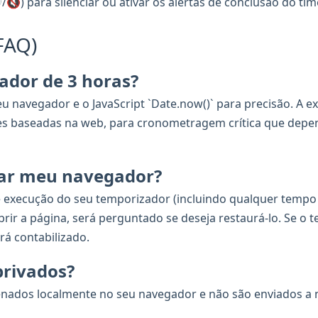
🔇) para silenciar ou ativar os alertas de conclusão do time
FAQ)
ador de 3 horas?
u navegador e o JavaScript `Date.now()` para precisão. A ex
es baseadas na web, para cronometragem crítica que depe
har meu navegador?
de execução do seu temporizador (incluindo qualquer temp
rir a página, será perguntado se deseja restaurá-lo. Se o
á contabilizado.
privados?
enados localmente no seu navegador e não são enviados a 