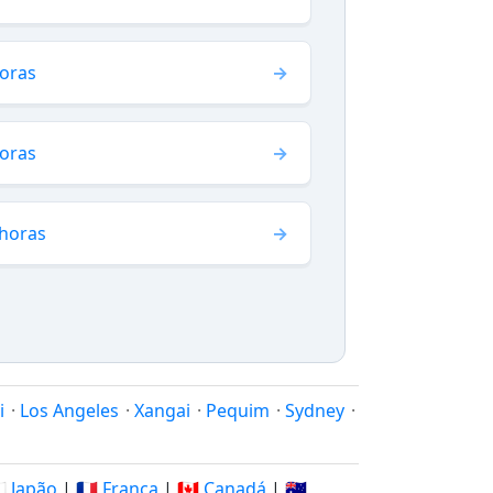
horas
horas
 horas
i
·
Los Angeles
·
Xangai
·
Pequim
·
Sydney
·
🇵 Japão
|
🇫🇷 França
|
🇨🇦 Canadá
|
🇦🇺