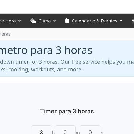
de Hora
Clima
Calendário & Eventos
horas
metro para 3 horas
tdown timer for 3 horas. Our free service helps you 
asks, cooking, workouts, and more.
h
m
s