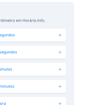
nômetro em Horário.info.
segundos
 segundos
minutos
 minutos
hora