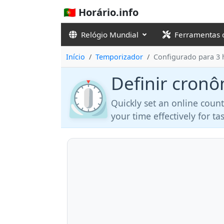
🇵🇹 Horário.info
Relógio Mundial
Ferramentas 
Início
Temporizador
Configurado para 3 
Definir cronô
⏲️
Quickly set an online coun
your time effectively for t