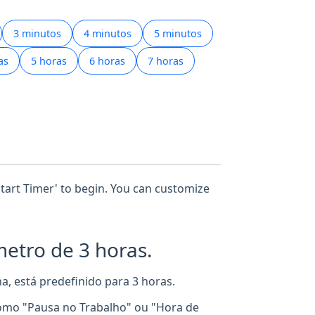
3 minutos
4 minutos
5 minutos
as
5 horas
6 horas
7 horas
'Start Timer' to begin. You can customize
etro de 3 horas.
, está predefinido para 3 horas.
omo "Pausa no Trabalho" ou "Hora de