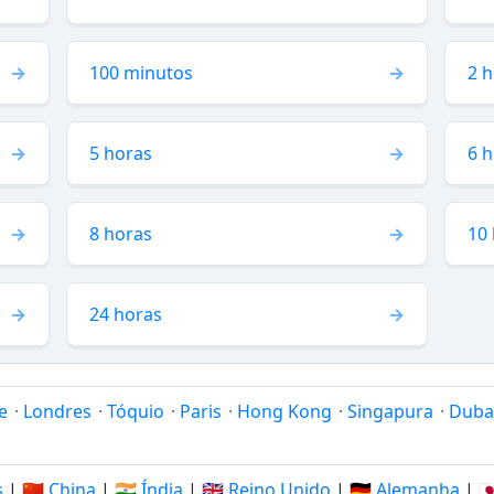
100 minutos
2 
5 horas
6 
8 horas
10
24 horas
e
·
Londres
·
Tóquio
·
Paris
·
Hong Kong
·
Singapura
·
Duba
s
|
🇨🇳 China
|
🇮🇳 Índia
|
🇬🇧 Reino Unido
|
🇩🇪 Alemanha
|
🇯