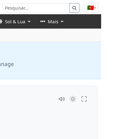
🇵🇹
▾
Sol & Lua
Mais
manage