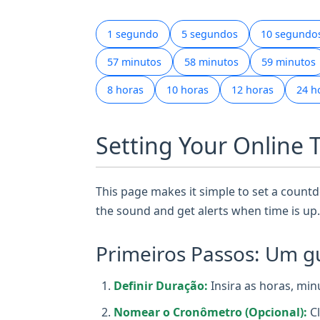
1 segundo
5 segundos
10 segundo
57 minutos
58 minutos
59 minutos
8 horas
10 horas
12 horas
24 h
Setting Your Online 
This page makes it simple to set a countdo
the sound and get alerts when time is up.
Primeiros Passos: Um gu
Definir Duração:
Insira as horas, min
Nomear o Cronômetro (Opcional):
Cl