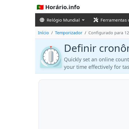
🇵🇹 Horário.info
Relógio Mundial
Ferramentas 
Início
Temporizador
Configurado para 12
Definir cronô
⏲️
Quickly set an online coun
your time effectively for t