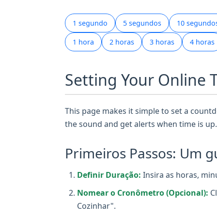
1 segundo
5 segundos
10 segundo
1 hora
2 horas
3 horas
4 horas
Setting Your Online 
This page makes it simple to set a countdo
the sound and get alerts when time is up.
Primeiros Passos: Um gu
Definir Duração:
Insira as horas, min
Nomear o Cronômetro (Opcional):
Cl
Cozinhar".