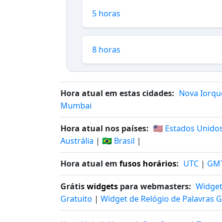
5 horas
8 horas
Hora atual em estas cidades:
Nova Iorqu
Mumbai
Hora atual nos países:
🇺🇸 Estados Unido
Austrália
|
🇧🇷 Brasil
|
Hora atual em
fusos horários
:
UTC
|
GM
Grátis
widgets
para webmasters:
Widget
Gratuito
|
Widget de Relógio de Palavras G