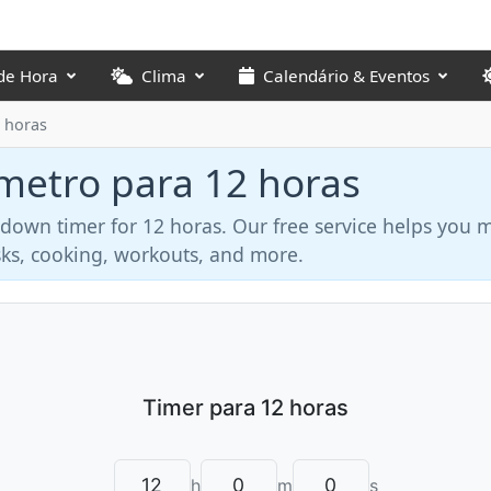
de Hora
Clima
Calendário & Eventos
 horas
metro para 12 horas
tdown timer for 12 horas. Our free service helps you
asks, cooking, workouts, and more.
h
m
s