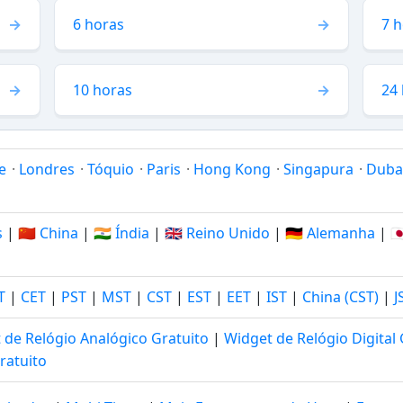
6 horas
7 
10 horas
24
e
·
Londres
·
Tóquio
·
Paris
·
Hong Kong
·
Singapura
·
Duba
s
|
🇨🇳 China
|
🇮🇳 Índia
|
🇬🇧 Reino Unido
|
🇩🇪 Alemanha
|
🇯
T
|
CET
|
PST
|
MST
|
CST
|
EST
|
EET
|
IST
|
China (CST)
|
J
 de Relógio Analógico Gratuito
|
Widget de Relógio Digital 
ratuito