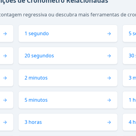
nições de Cronômetro Relacionadas
contagem regressiva ou descubra mais ferramentas de cro
1 segundo
5 
20 segundos
30
2 minutos
3 
5 minutos
1 
3 horas
4 