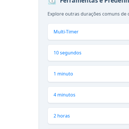
⏲️
Ferramentas e Predefi
Explore outras durações comuns de 
Multi-Timer
10 segundos
1 minuto
4 minutos
2 horas