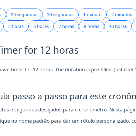
s
20 segundos
30 segundos
1 minuto
2 minutos
5 horas
6 horas
7 horas
8 horas
10 horas
Timer for 12 horas
wn timer for 12 horas. The duration is pre-filled. Just click
ia passo a passo para este cronô
utos e segundos desejados para o cronômetro. Nesta página
ique no nome padrão para dar um rótulo personalizado, c