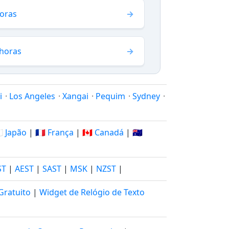
horas
 horas
i
·
Los Angeles
·
Xangai
·
Pequim
·
Sydney
·
🇵 Japão
|
🇫🇷 França
|
🇨🇦 Canadá
|
🇦🇺
ST
|
AEST
|
SAST
|
MSK
|
NZST
|
Gratuito
|
Widget de Relógio de Texto