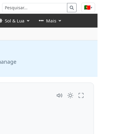
🇵🇹
▾
Sol & Lua
Mais
 manage