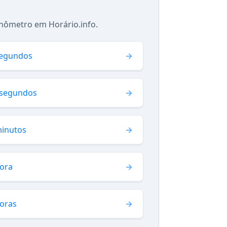
nômetro em Horário.info.
segundos
 segundos
minutos
hora
horas