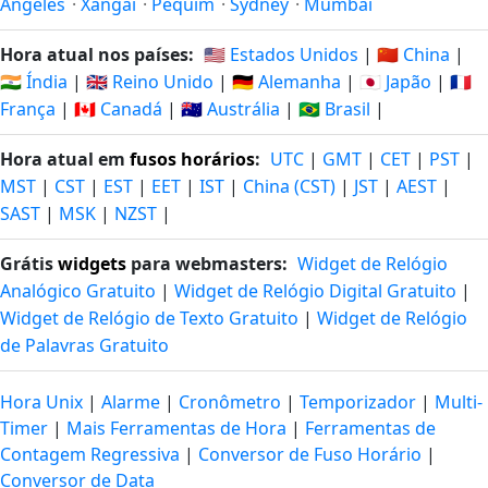
Angeles
·
Xangai
·
Pequim
·
Sydney
·
Mumbai
Hora atual nos países:
🇺🇸 Estados Unidos
|
🇨🇳 China
|
🇮🇳 Índia
|
🇬🇧 Reino Unido
|
🇩🇪 Alemanha
|
🇯🇵 Japão
|
🇫🇷
França
|
🇨🇦 Canadá
|
🇦🇺 Austrália
|
🇧🇷 Brasil
|
Hora atual em
fusos horários
:
UTC
|
GMT
|
CET
|
PST
|
MST
|
CST
|
EST
|
EET
|
IST
|
China (CST)
|
JST
|
AEST
|
SAST
|
MSK
|
NZST
|
Grátis
widgets
para webmasters:
Widget de Relógio
Analógico Gratuito
|
Widget de Relógio Digital Gratuito
|
Widget de Relógio de Texto Gratuito
|
Widget de Relógio
de Palavras Gratuito
Hora Unix
|
Alarme
|
Cronômetro
|
Temporizador
|
Multi-
Timer
|
Mais Ferramentas de Hora
|
Ferramentas de
Contagem Regressiva
|
Conversor de Fuso Horário
|
Conversor de Data