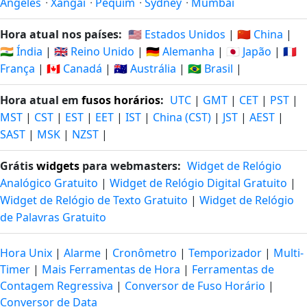
Angeles
·
Xangai
·
Pequim
·
Sydney
·
Mumbai
Hora atual nos países:
🇺🇸 Estados Unidos
|
🇨🇳 China
|
🇮🇳 Índia
|
🇬🇧 Reino Unido
|
🇩🇪 Alemanha
|
🇯🇵 Japão
|
🇫🇷
França
|
🇨🇦 Canadá
|
🇦🇺 Austrália
|
🇧🇷 Brasil
|
Hora atual em
fusos horários
:
UTC
|
GMT
|
CET
|
PST
|
MST
|
CST
|
EST
|
EET
|
IST
|
China (CST)
|
JST
|
AEST
|
SAST
|
MSK
|
NZST
|
Grátis
widgets
para webmasters:
Widget de Relógio
Analógico Gratuito
|
Widget de Relógio Digital Gratuito
|
Widget de Relógio de Texto Gratuito
|
Widget de Relógio
de Palavras Gratuito
Hora Unix
|
Alarme
|
Cronômetro
|
Temporizador
|
Multi-
Timer
|
Mais Ferramentas de Hora
|
Ferramentas de
Contagem Regressiva
|
Conversor de Fuso Horário
|
Conversor de Data