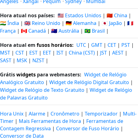
Angeles
·
Xangai
·
Pequim
·
Sydney
·
Mumbai
Hora atual nos países:
🇺🇸 Estados Unidos
|
🇨🇳 China
|
🇮🇳 Índia
|
🇬🇧 Reino Unido
|
🇩🇪 Alemanha
|
🇯🇵 Japão
|
🇫🇷
França
|
🇨🇦 Canadá
|
🇦🇺 Austrália
|
🇧🇷 Brasil
|
Hora atual em
fusos horários
:
UTC
|
GMT
|
CET
|
PST
|
MST
|
CST
|
EST
|
EET
|
IST
|
China (CST)
|
JST
|
AEST
|
SAST
|
MSK
|
NZST
|
Grátis
widgets
para webmasters:
Widget de Relógio
Analógico Gratuito
|
Widget de Relógio Digital Gratuito
|
Widget de Relógio de Texto Gratuito
|
Widget de Relógio
de Palavras Gratuito
Hora Unix
|
Alarme
|
Cronômetro
|
Temporizador
|
Multi-
Timer
|
Mais Ferramentas de Hora
|
Ferramentas de
Contagem Regressiva
|
Conversor de Fuso Horário
|
Conversor de Data